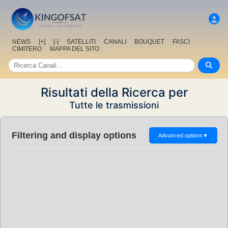
NEWS
[+]
[-]
SATELLITI
CANALI
BOUQUET
FASCI
CIMITERO
MAPPA DEL SITO
Risultati della Ricerca per
Tutte le trasmissioni
Filtering and display options
Advanced options
▼