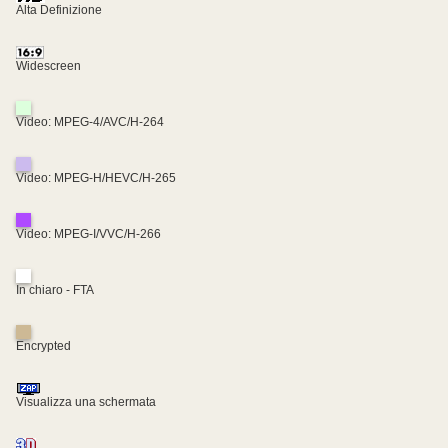
Alta Definizione
Widescreen
Video: MPEG-4/AVC/H-264
Video: MPEG-H/HEVC/H-265
Video: MPEG-I/VVC/H-266
In chiaro - FTA
Encrypted
Visualizza una schermata