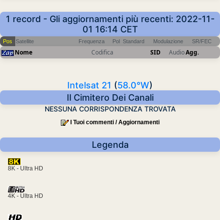
1 record - Gli aggiornamenti più recenti: 2022-11-
01 16:14 CET
Pos
Satellite
Frequenza
Pol
Standard
Modulazione
SR/FEC
Nome
Codifica
SID
Audio
Agg.
Intelsat 21
(
58.0°W
)
Il Cimitero Dei Canali
NESSUNA CORRISPONDENZA TROVATA
I Tuoi commenti / Aggiornamenti
Legenda
8K - Ultra HD
4K - Ultra HD