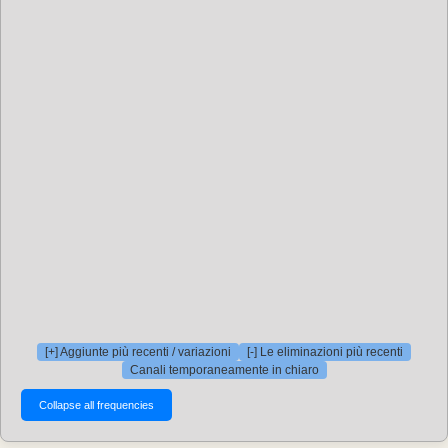
[+] Aggiunte più recenti / variazioni
[-] Le eliminazioni più recenti
Canali temporaneamente in chiaro