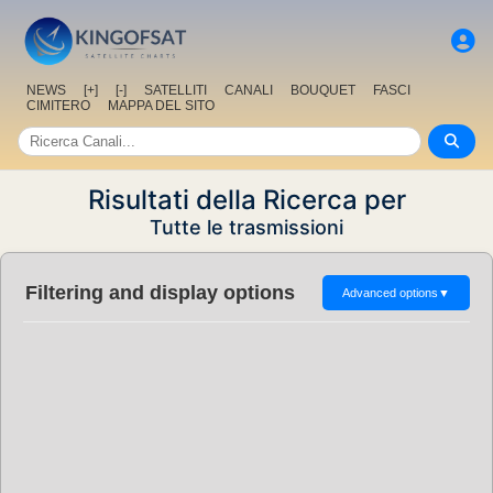
NEWS
[+]
[-]
SATELLITI
CANALI
BOUQUET
FASCI
CIMITERO
MAPPA DEL SITO
Risultati della Ricerca per
Tutte le trasmissioni
Filtering and display options
Advanced options
▼