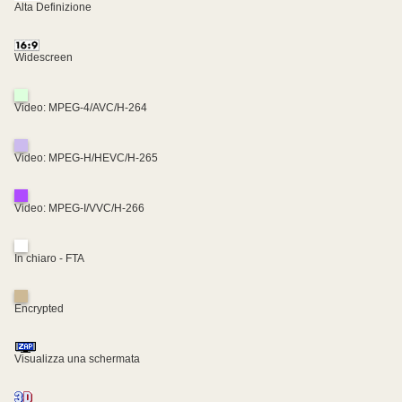
Alta Definizione
Widescreen
Video: MPEG-4/AVC/H-264
Video: MPEG-H/HEVC/H-265
Video: MPEG-I/VVC/H-266
In chiaro - FTA
Encrypted
Visualizza una schermata