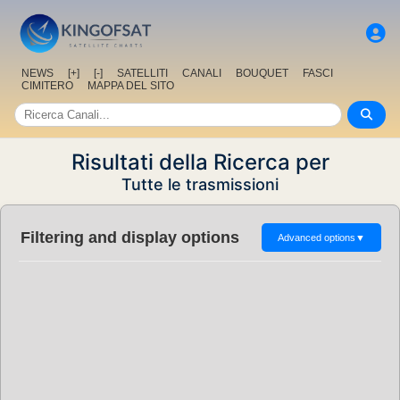
NEWS
[+]
[-]
SATELLITI
CANALI
BOUQUET
FASCI
CIMITERO
MAPPA DEL SITO
Risultati della Ricerca per
Tutte le trasmissioni
Filtering and display options
Advanced options
▼