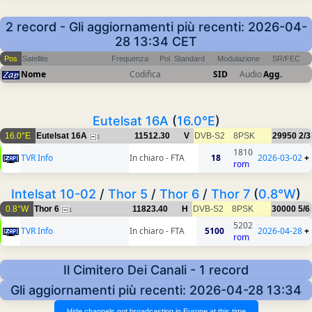
2 record - Gli aggiornamenti più recenti: 2026-04-
28 13:34 CET
Pos
Satellite
Frequenza
Pol
Standard
Modulazione
SR/FEC
Nome
Codifica
SID
Audio
Agg.
Eutelsat 16A
(
16.0°E
)
16.0°E
Eutelsat 16A
11512.30
V
DVB-S2
8PSK
29950
2/3
1
1810
TVR Info
In chiaro - FTA
18
2026-03-02
+
rom
Intelsat 10-02
/
Thor 5
/
Thor 6
/
Thor 7
(
0.8°W
)
0.8°W
Thor 6
11823.40
H
DVB-S2
8PSK
30000
5/6
1
5202
TVR Info
In chiaro - FTA
5100
2026-04-28
+
rom
Il Cimitero Dei Canali - 1 record
Gli aggiornamenti più recenti: 2026-04-28 13:34