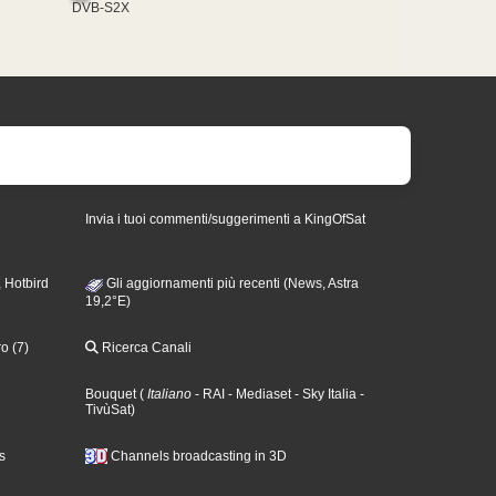
DVB-S2X
Invia i tuoi commenti/suggerimenti a KingOfSat
 Hotbird
Gli aggiornamenti più recenti (News, Astra
19,2°E)
o (7)
Ricerca Canali
Bouquet
(
Italiano
- RAI
- Mediaset
- Sky Italia
-
TivùSat
)
s
Channels broadcasting in 3D