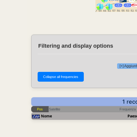
Filtering and display options
[+] Aggiunt
1 rec
Pos
Satellite
Frequenza
Nome
Paes