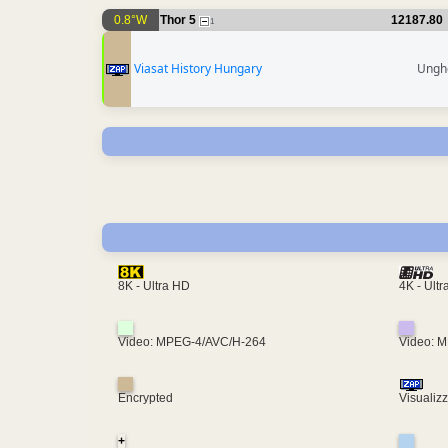
0.8°W
Thor 5
12187.80
1
Viasat History Hungary
Ungh
4K - Ult
8K - Ultra HD
Video: MPEG-4/AVC/H-264
Video: 
Encrypted
Visualiz
+