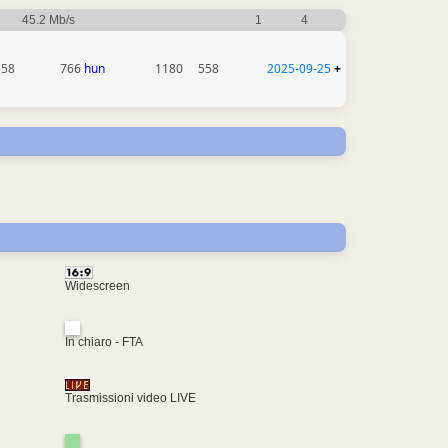
45.2 Mb/s
1
4
558
766
hun
1180
558
2025-09-25
+
Widescreen
In chiaro - FTA
Trasmissioni video LIVE