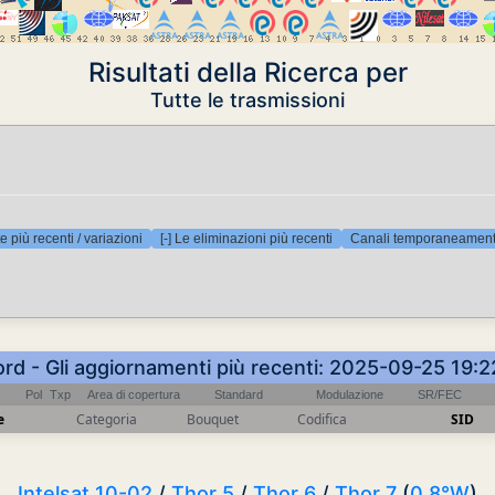
Risultati della Ricerca per
Tutte le trasmissioni
e più recenti / variazioni
[-] Le eliminazioni più recenti
Canali temporaneamente
ord - Gli aggiornamenti più recenti: 2025-09-25 19:
Pol
Txp
Area di copertura
Standard
Modulazione
SR/FEC
e
Categoria
Bouquet
Codifica
SID
Intelsat 10-02
/
Thor 5
/
Thor 6
/
Thor 7
(
0.8°W
)