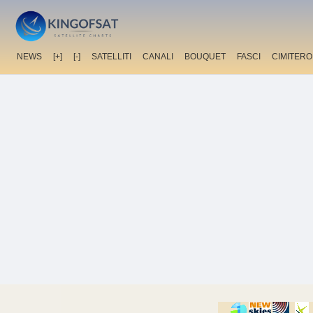
NEWS
[+]
[-]
SATELLITI
CANALI
BOUQUET
FASCI
CIMITERO