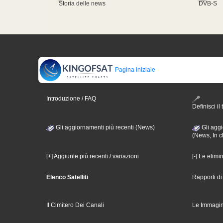
Storia delle news
DVB-S
Pagina iniziale
Introduzione / FAQ
Definisci il 
Gli aggiornamenti più recenti (News)
Gli aggi
(News, In c
[+] Aggiunte più recenti / variazioni
[-] Le elimi
Elenco Satelliti
Rapporti d
Il Cimitero Dei Canali
Le Immagin