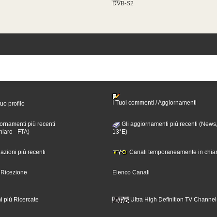
DVB-S2
I Tuoi commenti / Aggiornamenti
tuo profilo
ornamenti più recenti
Gli aggiornamenti più recenti (News,
hiaro - FTA)
13°E)
nazioni più recenti
Canali temporaneamente in chiar
i Ricezione
Elenco Canali
i più Ricercate
Ultra High Definition TV Channel