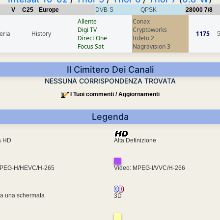
V
C25
Europe
DVB-S
QPSK
28000
7/8
Allente
Conax
Digi TV
Cryptoworks
eria
History
1175
Direct One
Irdeto 2
Focus Sat
Nagravision 3
Il Cimitero Dei Canali
NESSUNA CORRISPONDENZA TROVATA
I Tuoi commenti / Aggiornamenti
Legenda
ra HD
Alta Definizione
MPEG-H/HEVC/H-265
Video: MPEG-I/VVC/H-266
za una schermata
3D