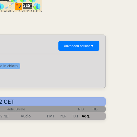
Advanced options
▼
 in chiaro
22 CET
Rete, Bitrate
NID
TID
VPID
Audio
PMT
PCR
TXT
Agg.