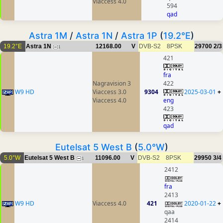
Viaccess 4.0
594
qad
Astra 1M
/
Astra 1N
/
Astra 1P
(
19.2°E
)
19.2°E
Astra 1N
12168.00
V
DVB-S2
8PSK
29700
2/3
1
421
fra
Nagravision 3
422
W9 HD
Viaccess 3.0
9304
2025-03-01
+
Viaccess 4.0
eng
423
qad
Eutelsat 5 West B
(
5.0°W
)
5.0°W
Eutelsat 5 West B
11096.00
V
DVB-S2
8PSK
29950
3/4
1
2412
fra
2413
W9 HD
Viaccess 4.0
421
2020-01-22
+
qaa
2414