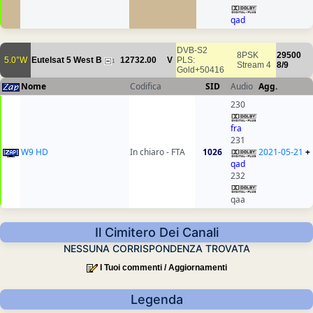
qad
DVB-S2
8PSK
29500
5.0°W
Eutelsat 5 West B
12732.00
V
PLS:
1
Stream 4
8/9
Gold+50416
Nome
Codifica
SID
Audio
Agg.
230
fra
231
W9 HD
In chiaro - FTA
1026
2021-05-21
+
qad
232
qaa
Il Cimitero Dei Canali
NESSUNA CORRISPONDENZA TROVATA
I Tuoi commenti / Aggiornamenti
Legenda