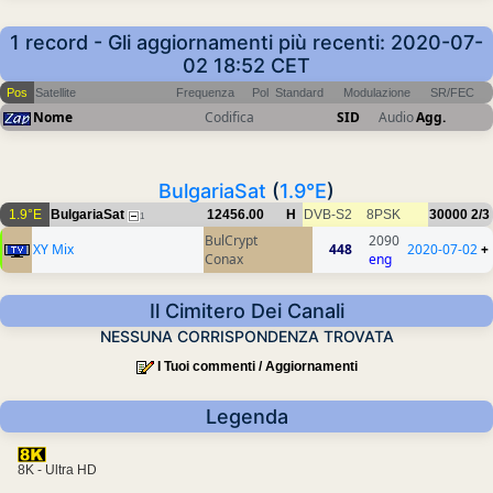
1 record - Gli aggiornamenti più recenti: 2020-07-
02 18:52 CET
Pos
Satellite
Frequenza
Pol
Standard
Modulazione
SR/FEC
Nome
Codifica
SID
Audio
Agg.
BulgariaSat
(
1.9°E
)
1.9°E
BulgariaSat
12456.00
H
DVB-S2
8PSK
30000
2/3
1
BulCrypt
2090
XY Mix
448
2020-07-02
+
Conax
eng
Il Cimitero Dei Canali
NESSUNA CORRISPONDENZA TROVATA
I Tuoi commenti / Aggiornamenti
Legenda
8K - Ultra HD