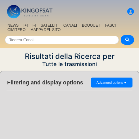
NEWS
[+]
[-]
SATELLITI
CANALI
BOUQUET
FASCI
CIMITERO
MAPPA DEL SITO
Risultati della Ricerca per
Tutte le trasmissioni
Filtering and display options
Advanced options
▼