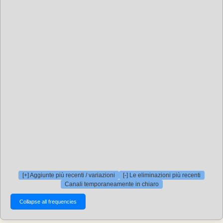
[+] Aggiunte più recenti / variazioni
[-] Le eliminazioni più recenti
Canali temporaneamente in chiaro