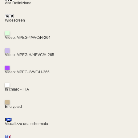
Alta Definizione
Widescreen
Video: MPEG-4/AVC/H-264
Video: MPEG-H/HEVC/H-265
Video: MPEG-I/VVC/H-266
In chiaro - FTA
Encrypted
Visualizza una schermata