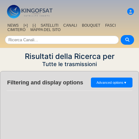
NEWS
[+]
[-]
SATELLITI
CANALI
BOUQUET
FASCI
CIMITERO
MAPPA DEL SITO
Risultati della Ricerca per
Tutte le trasmissioni
Filtering and display options
Advanced options
▼