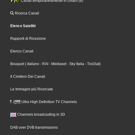
Canali temporaneamente in chiaro (6)
Ricerca Canali
Elenco Satelliti
Rapporti di Ricezione
Elenco Canali
Bouquet
(
Italiano
- RAI
- Mediaset
- Sky Italia
- TivùSat
)
Il Cimitero Dei Canali
Le Immagini più Ricercate
Ultra High Definition TV Channels
Channels broadcasting in 3D
DAB over DVB transmissions