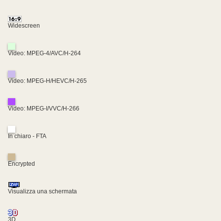
Widescreen
Video: MPEG-4/AVC/H-264
Video: MPEG-H/HEVC/H-265
Video: MPEG-I/VVC/H-266
In chiaro - FTA
Encrypted
Visualizza una schermata
3D