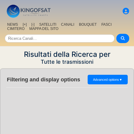
NEWS
[+]
[-]
SATELLITI
CANALI
BOUQUET
FASCI
CIMITERO
MAPPA DEL SITO
Risultati della Ricerca per
Tutte le trasmissioni
Filtering and display options
Advanced options
▼