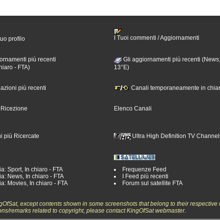
I Tuoi commenti / Aggiornamenti
tuo profilo
ornamenti più recenti
Gli aggiornamenti più recenti (News,
hiaro - FTA)
13°E)
nazioni più recenti
Canali temporaneamente in chiar
i Ricezione
Elenco Canali
i più Ricercate
Ultra High Definition TV Channel
a: Sport, In chiaro - FTA
Frequenze Feed
a: News, In chiaro - FTA
I Feed più recenti
a: Movies, In chiaro - FTA
Forum sul satellite FTA
ngOfSat, except contents shown in some screenshots that belong to their respective 
ons/remarks related to copyright, please contact KingOfSat webmaster.