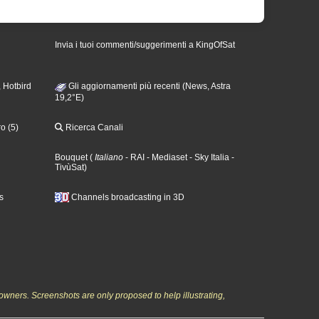
Invia i tuoi commenti/suggerimenti a KingOfSat
 Hotbird
Gli aggiornamenti più recenti (News, Astra
19,2°E)
o (5)
Ricerca Canali
Bouquet
(
Italiano
- RAI
- Mediaset
- Sky Italia
-
TivùSat
)
s
Channels broadcasting in 3D
owners. Screenshots are only proposed to help illustrating,