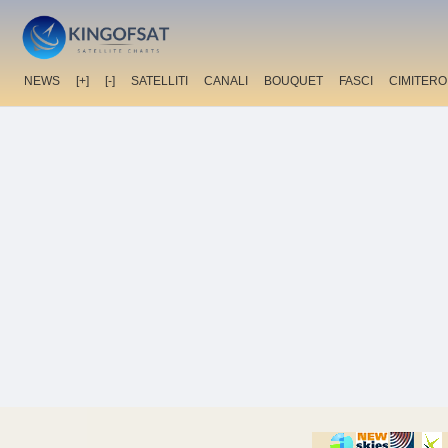
NEWS
[+]
[-]
SATELLITI
CANALI
BOUQUET
FASCI
CIMITERO