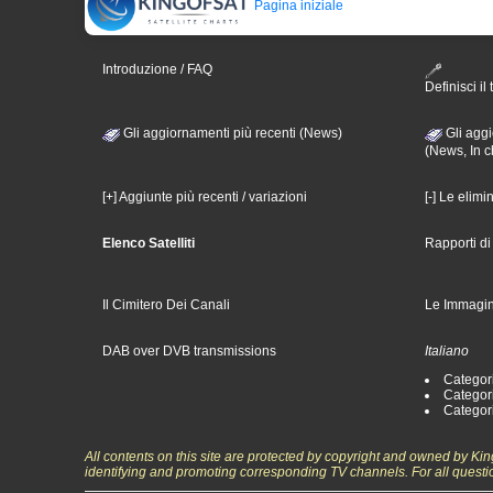
Pagina iniziale
Introduzione / FAQ
Definisci il 
Gli aggiornamenti più recenti (News)
Gli aggi
(News, In c
[+] Aggiunte più recenti / variazioni
[-] Le elimi
Elenco Satelliti
Rapporti d
Il Cimitero Dei Canali
Le Immagin
DAB over DVB transmissions
Italiano
Categori
Categori
Categori
All contents on this site are protected by copyright and owned by Ki
identifying and promoting corresponding TV channels. For all questi