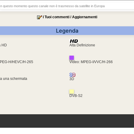
In questo momento questo canale non è trasmesso da satellite in Europa
I Tuoi commenti / Aggiornamenti
Legenda
ra HD
Alta Definizione
MPEG-H/HEVC/H-265
Video: MPEG-I/VVC/H-266
za una schermata
3D
DVB-S2