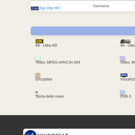
Germania
Zee One HD
4K - Ult
8K - Ultra HD
Video: MPEG-4/AVC/H-264
Video: 
Encrypted
Visualiz
+
Storia delle news
DVB-S