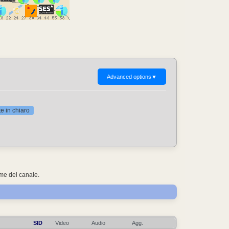
Advanced options
▼
 in chiaro
ome del canale.
SID
Video
Audio
Agg.