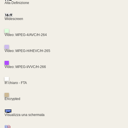
Alta Definizione
Widescreen
Video: MPEG-4/AVC/H-264
Video: MPEG-H/HEVC/H-265
Video: MPEG-I/VVC/H-266
In chiaro - FTA
Encrypted
Visualizza una schermata