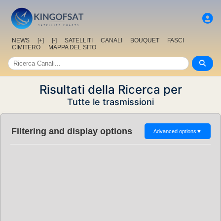
NEWS
[+]
[-]
SATELLITI
CANALI
BOUQUET
FASCI
CIMITERO
MAPPA DEL SITO
Risultati della Ricerca per
Tutte le trasmissioni
Filtering and display options
Advanced options
▼