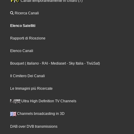
Canali temporaneamente in chiaro (7)
Ricerca Canali
Elenco Satelliti
Rapporti di Ricezione
Elenco Canali
Bouquet
(
Italiano
- RAI
- Mediaset
- Sky Italia
- TivùSat
)
Il Cimitero Dei Canali
Le Immagini più Ricercate
Ultra High Definition TV Channels
Channels broadcasting in 3D
DAB over DVB transmissions