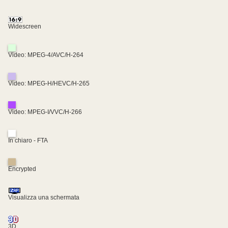
Widescreen
Video: MPEG-4/AVC/H-264
Video: MPEG-H/HEVC/H-265
Video: MPEG-I/VVC/H-266
In chiaro - FTA
Encrypted
Visualizza una schermata
3D