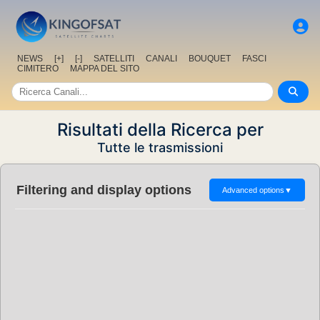
NEWS
[+]
[-]
SATELLITI
CANALI
BOUQUET
FASCI
CIMITERO
MAPPA DEL SITO
Risultati della Ricerca per
Tutte le trasmissioni
Filtering and display options
Advanced options
▼