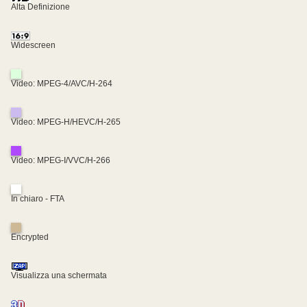
Alta Definizione
Widescreen
Video: MPEG-4/AVC/H-264
Video: MPEG-H/HEVC/H-265
Video: MPEG-I/VVC/H-266
In chiaro - FTA
Encrypted
Visualizza una schermata