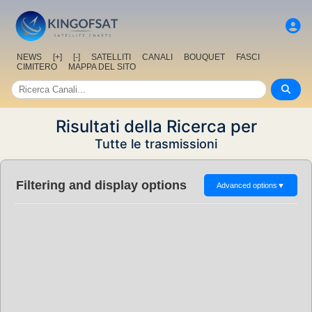
NEWS
[+]
[-]
SATELLITI
CANALI
BOUQUET
FASCI
CIMITERO
MAPPA DEL SITO
Risultati della Ricerca per
Tutte le trasmissioni
Filtering and display options
Advanced options
▼