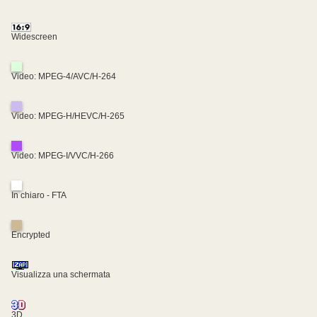
Widescreen
Video: MPEG-4/AVC/H-264
Video: MPEG-H/HEVC/H-265
Video: MPEG-I/VVC/H-266
In chiaro - FTA
Encrypted
Visualizza una schermata
3D