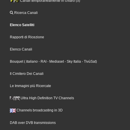
Canali temporaneamente in chiaro (5)
Ricerca Canali
Elenco Satelliti
Rapporti di Ricezione
Elenco Canali
Bouquet
(
Italiano
- RAI
- Mediaset
- Sky Italia
- TivùSat
)
Il Cimitero Dei Canali
Le Immagini più Ricercate
Ultra High Definition TV Channels
Channels broadcasting in 3D
DAB over DVB transmissions