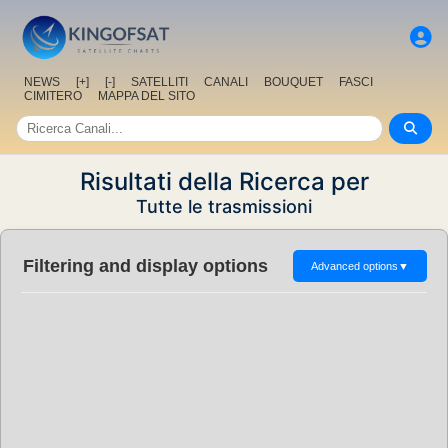
NEWS
[+]
[-]
SATELLITI
CANALI
BOUQUET
FASCI
CIMITERO
MAPPA DEL SITO
Risultati della Ricerca per
Tutte le trasmissioni
Filtering and display options
Advanced options
▼