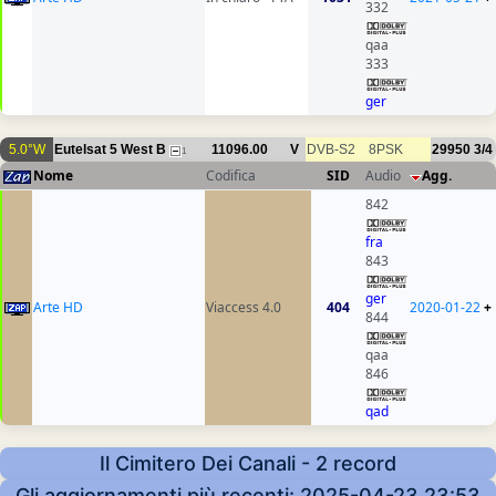
332
qaa
333
ger
5.0°W
Eutelsat 5 West B
11096.00
V
DVB-S2
8PSK
29950
3/4
1
Nome
Codifica
SID
Audio
Agg.
842
fra
843
ger
Arte HD
Viaccess 4.0
404
2020-01-22
+
844
qaa
846
qad
Il Cimitero Dei Canali - 2 record
Gli aggiornamenti più recenti: 2025-04-23 23:53