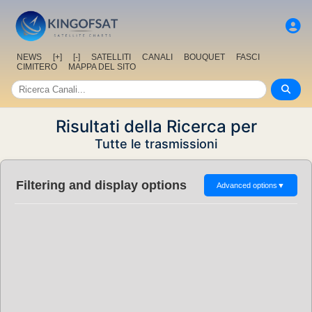
NEWS
[+]
[-]
SATELLITI
CANALI
BOUQUET
FASCI
CIMITERO
MAPPA DEL SITO
Risultati della Ricerca per
Tutte le trasmissioni
Filtering and display options
Advanced options
▼