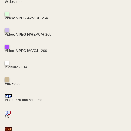
Widescreen
Video: MPEG-4/AVC/H-264
Video: MPEG-H/HEVC/H-265
Video: MPEG-I/VVC/H-266
In chiaro - FTA
Encrypted
Visualizza una schermata
3D