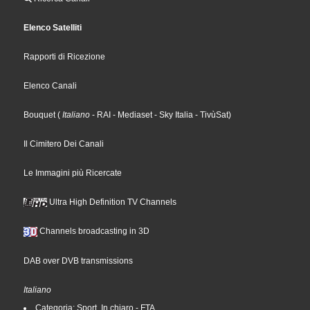
Elenco Satelliti
Rapporti di Ricezione
Elenco Canali
Bouquet
(
Italiano
- RAI
- Mediaset
- Sky Italia
- TivùSat
)
Il Cimitero Dei Canali
Le Immagini più Ricercate
Ultra High Definition TV Channels
Channels broadcasting in 3D
DAB over DVB transmissions
Italiano
Categoria: Sport, In chiaro - FTA