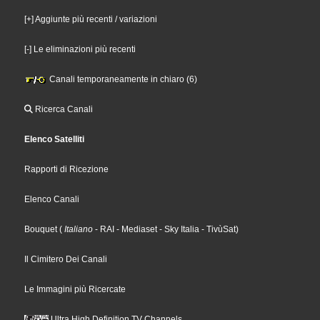
[+] Aggiunte più recenti / variazioni
[-] Le eliminazioni più recenti
Canali temporaneamente in chiaro (6)
Ricerca Canali
Elenco Satelliti
Rapporti di Ricezione
Elenco Canali
Bouquet
(
Italiano
- RAI
- Mediaset
- Sky Italia
- TivùSat
)
Il Cimitero Dei Canali
Le Immagini più Ricercate
Ultra High Definition TV Channels