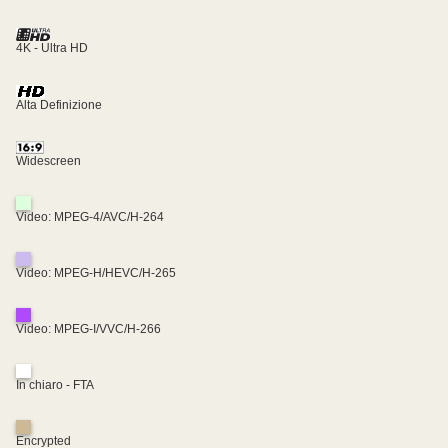
4K - Ultra HD
Alta Definizione
Widescreen
Video: MPEG-4/AVC/H-264
Video: MPEG-H/HEVC/H-265
Video: MPEG-I/VVC/H-266
In chiaro - FTA
Encrypted