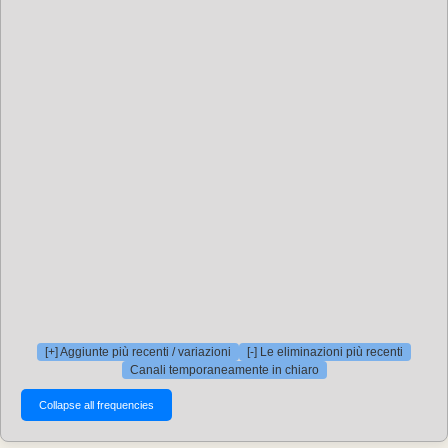
[+] Aggiunte più recenti / variazioni
[-] Le eliminazioni più recenti
Canali temporaneamente in chiaro