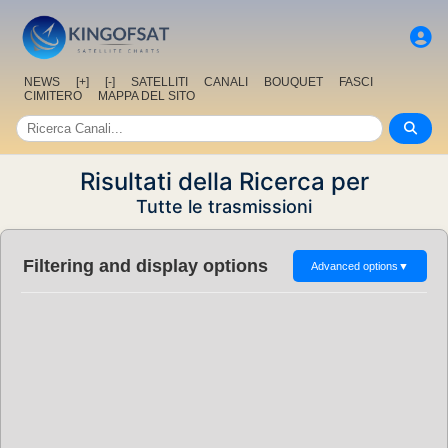
NEWS
[+]
[-]
SATELLITI
CANALI
BOUQUET
FASCI
CIMITERO
MAPPA DEL SITO
Risultati della Ricerca per
Tutte le trasmissioni
Filtering and display options
Advanced options
▼