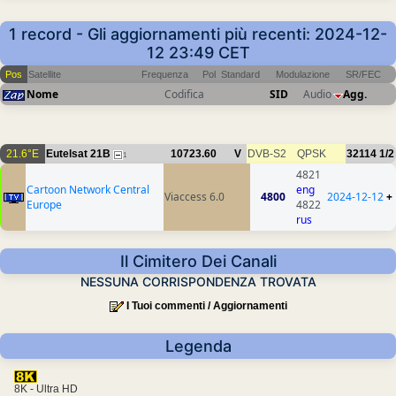
1 record - Gli aggiornamenti più recenti: 2024-12-
12 23:49 CET
Pos
Satellite
Frequenza
Pol
Standard
Modulazione
SR/FEC
Nome
Codifica
SID
Audio
Agg.
21.6°E
Eutelsat 21B
10723.60
V
DVB-S2
QPSK
32114
1/2
1
4821
Cartoon Network Central
eng
Viaccess 6.0
4800
2024-12-12
+
Europe
4822
rus
Il Cimitero Dei Canali
NESSUNA CORRISPONDENZA TROVATA
I Tuoi commenti / Aggiornamenti
Legenda
8K - Ultra HD