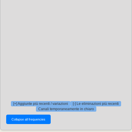
[+] Aggiunte più recenti / variazioni
[-] Le eliminazioni più recenti
Canali temporaneamente in chiaro