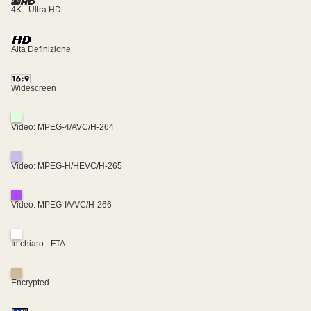
4K - Ultra HD
Alta Definizione
Widescreen
Video: MPEG-4/AVC/H-264
Video: MPEG-H/HEVC/H-265
Video: MPEG-I/VVC/H-266
In chiaro - FTA
Encrypted