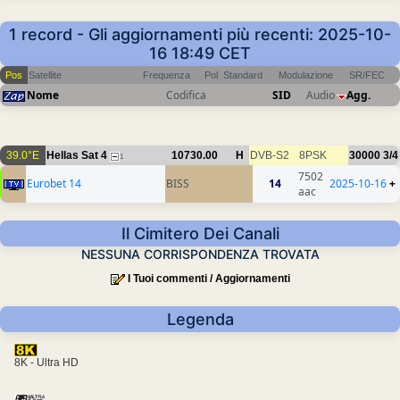
1 record - Gli aggiornamenti più recenti: 2025-10-
16 18:49 CET
Pos
Satellite
Frequenza
Pol
Standard
Modulazione
SR/FEC
Nome
Codifica
SID
Audio
Agg.
39.0°E
Hellas Sat 4
10730.00
H
DVB-S2
8PSK
30000
3/4
1
7502
Eurobet 14
BISS
14
2025-10-16
+
aac
Il Cimitero Dei Canali
NESSUNA CORRISPONDENZA TROVATA
I Tuoi commenti / Aggiornamenti
Legenda
8K - Ultra HD