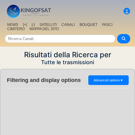
NEWS
[+]
[-]
SATELLITI
CANALI
BOUQUET
FASCI
CIMITERO
MAPPA DEL SITO
Risultati della Ricerca per
Tutte le trasmissioni
Filtering and display options
Advanced options
▼