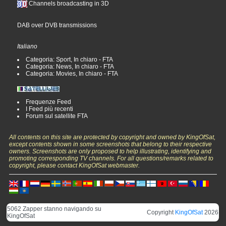
Channels broadcasting in 3D
DAB over DVB transmissions
Italiano
Categoria: Sport, In chiaro - FTA
Categoria: News, In chiaro - FTA
Categoria: Movies, In chiaro - FTA
Frequenze Feed
I Feed più recenti
Forum sul satellite FTA
All contents on this site are protected by copyright and owned by KingOfSat,
except contents shown in some screenshots that belong to their respective
owners. Screenshots are only proposed to help illustrating, identifying and
promoting corresponding TV channels. For all questions/remarks related to
copyright, please contact KingOfSat webmaster.
5062 Zapper stanno navigando su
Copyright
KingOfSat
2026
KingOfSat