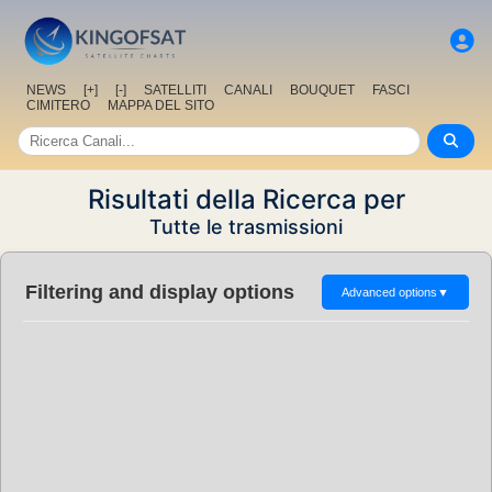
NEWS
[+]
[-]
SATELLITI
CANALI
BOUQUET
FASCI
CIMITERO
MAPPA DEL SITO
Risultati della Ricerca per
Tutte le trasmissioni
Filtering and display options
Advanced options
▼