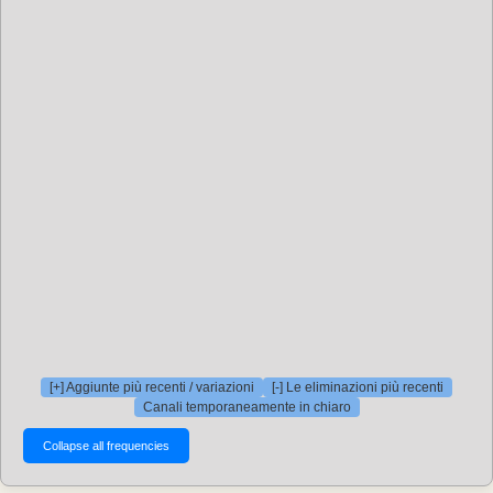
[+] Aggiunte più recenti / variazioni
[-] Le eliminazioni più recenti
Canali temporaneamente in chiaro