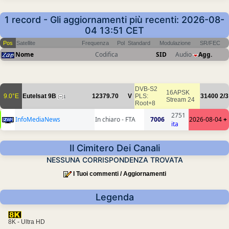
1 record - Gli aggiornamenti più recenti: 2026-08-
04 13:51 CET
Pos
Satellite
Frequenza
Pol
Standard
Modulazione
SR/FEC
Nome
Codifica
SID
Audio
Agg.
DVB-S2
16APSK
9.0°E
Eutelsat 9B
12379.70
V
PLS:
31400
2/3
1
Stream 24
Root+8
2751
InfoMediaNews
In chiaro - FTA
7006
2026-08-04
+
ita
Il Cimitero Dei Canali
NESSUNA CORRISPONDENZA TROVATA
I Tuoi commenti / Aggiornamenti
Legenda
8K - Ultra HD