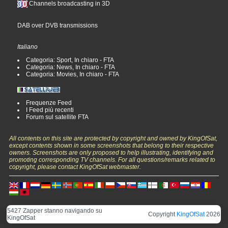
Channels broadcasting in 3D
DAB over DVB transmissions
Italiano
Categoria: Sport, In chiaro - FTA
Categoria: News, In chiaro - FTA
Categoria: Movies, In chiaro - FTA
Frequenze Feed
I Feed più recenti
Forum sul satellite FTA
All contents on this site are protected by copyright and owned by KingOfSat,
except contents shown in some screenshots that belong to their respective
owners. Screenshots are only proposed to help illustrating, identifying and
promoting corresponding TV channels. For all questions/remarks related to
copyright, please contact KingOfSat webmaster.
5427 Zapper stanno navigando su
Copyright
KingOfSat
2026
KingOfSat