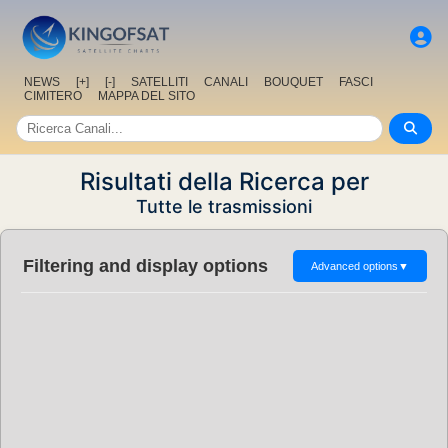
NEWS
[+]
[-]
SATELLITI
CANALI
BOUQUET
FASCI
CIMITERO
MAPPA DEL SITO
Risultati della Ricerca per
Tutte le trasmissioni
Filtering and display options
Advanced options
▼