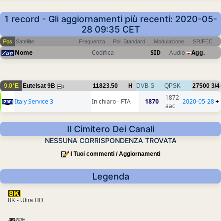
1 record - Gli aggiornamenti più recenti: 2020-05-
28 09:35 CET
Pos
Satellite
Frequenza
Pol
Standard
Modulazione
SR/FEC
Nome
Codifica
SID
Audio
Agg.
9.0°E
Eutelsat 9B
11823.50
H
DVB-S
QPSK
27500
3/4
1
1872
Italy Service 3
In chiaro - FTA
1870
2020-05-28
+
aac
Il Cimitero Dei Canali
NESSUNA CORRISPONDENZA TROVATA
I Tuoi commenti / Aggiornamenti
Legenda
8K - Ultra HD