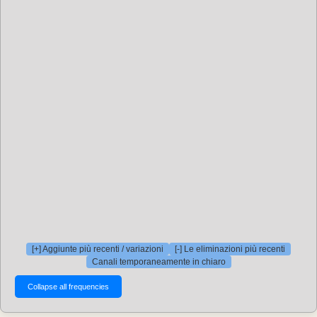
[+] Aggiunte più recenti / variazioni
[-] Le eliminazioni più recenti
Canali temporaneamente in chiaro