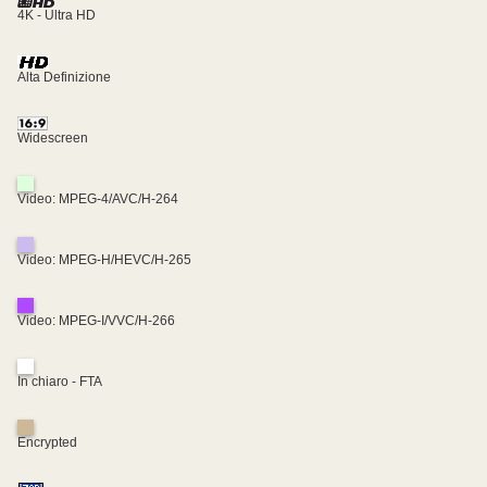
4K - Ultra HD
Alta Definizione
Widescreen
Video: MPEG-4/AVC/H-264
Video: MPEG-H/HEVC/H-265
Video: MPEG-I/VVC/H-266
In chiaro - FTA
Encrypted