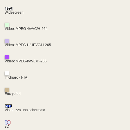
Widescreen
Video: MPEG-4/AVC/H-264
Video: MPEG-H/HEVC/H-265
Video: MPEG-I/VVC/H-266
In chiaro - FTA
Encrypted
Visualizza una schermata
3D