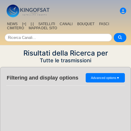
NEWS
[+]
[-]
SATELLITI
CANALI
BOUQUET
FASCI
CIMITERO
MAPPA DEL SITO
Risultati della Ricerca per
Tutte le trasmissioni
Filtering and display options
Advanced options
▼