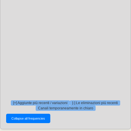
[+] Aggiunte più recenti / variazioni
[-] Le eliminazioni più recenti
Canali temporaneamente in chiaro