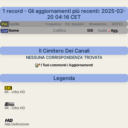
1 record - Gli aggiornamenti più recenti: 2025-02-
20 04:16 CET
Pos
Satellite
Frequenza
Pol
Standard
Modulazione
SR/FEC
Nome
Codifica
SID
Audio
Agg.
Il Cimitero Dei Canali
NESSUNA CORRISPONDENZA TROVATA
I Tuoi commenti / Aggiornamenti
Legenda
8K - Ultra HD
4K - Ultra HD
Alta Definizione