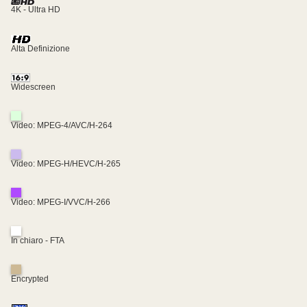
4K - Ultra HD
Alta Definizione
Widescreen
Video: MPEG-4/AVC/H-264
Video: MPEG-H/HEVC/H-265
Video: MPEG-I/VVC/H-266
In chiaro - FTA
Encrypted