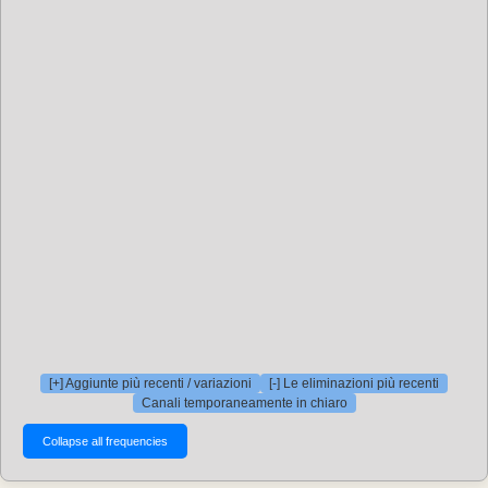
[+] Aggiunte più recenti / variazioni
[-] Le eliminazioni più recenti
Canali temporaneamente in chiaro