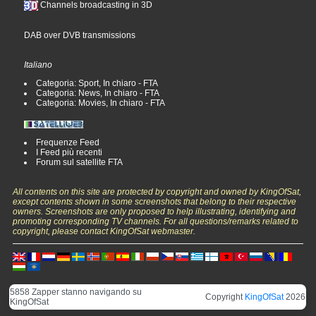
Channels broadcasting in 3D
DAB over DVB transmissions
Italiano
Categoria: Sport, In chiaro - FTA
Categoria: News, In chiaro - FTA
Categoria: Movies, In chiaro - FTA
Frequenze Feed
I Feed più recenti
Forum sul satellite FTA
All contents on this site are protected by copyright and owned by KingOfSat,
except contents shown in some screenshots that belong to their respective
owners. Screenshots are only proposed to help illustrating, identifying and
promoting corresponding TV channels. For all questions/remarks related to
copyright, please contact KingOfSat webmaster.
5858 Zapper stanno navigando su
Copyright
KingOfSat
2026
KingOfSat