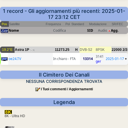
1 record - Gli aggiornamenti più recenti: 2025-01-
17 23:12 CET
Pos
Satellite
Frequenza
Pol
Standard
Modulazione
SR/FEC
Nome
Codifica
SID
Audio
Agg.
19.2°E
Astra 1P
11273.25
H
DVB-S2
8PSK
22000
2/3
1
3141
oe24.TV
In chiaro - FTA
13314
2025-01-17
+
ger
Il Cimitero Dei Canali
NESSUNA CORRISPONDENZA TROVATA
I Tuoi commenti / Aggiornamenti
Legenda
8K - Ultra HD