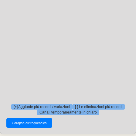
[+] Aggiunte più recenti / variazioni
[-] Le eliminazioni più recenti
Canali temporaneamente in chiaro