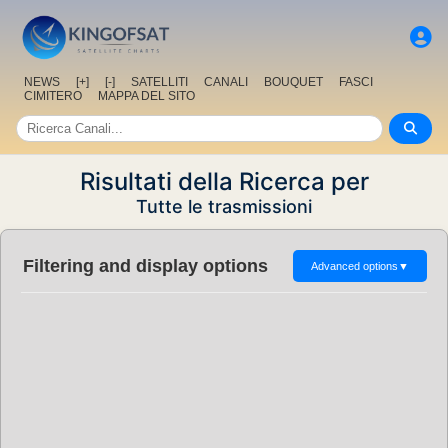
NEWS
[+]
[-]
SATELLITI
CANALI
BOUQUET
FASCI
CIMITERO
MAPPA DEL SITO
Risultati della Ricerca per
Tutte le trasmissioni
Filtering and display options
Advanced options
▼