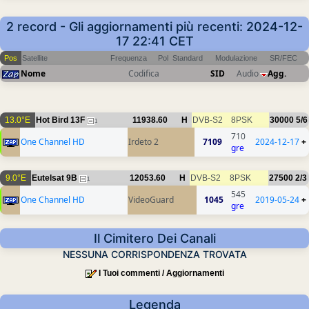
2 record - Gli aggiornamenti più recenti: 2024-12-
17 22:41 CET
Pos
Satellite
Frequenza
Pol
Standard
Modulazione
SR/FEC
Nome
Codifica
SID
Audio
Agg.
13.0°E
Hot Bird 13F
11938.60
H
DVB-S2
8PSK
30000
5/6
1
710
One Channel HD
Irdeto 2
7109
2024-12-17
+
gre
9.0°E
Eutelsat 9B
12053.60
H
DVB-S2
8PSK
27500
2/3
1
545
One Channel HD
VideoGuard
1045
2019-05-24
+
gre
Il Cimitero Dei Canali
NESSUNA CORRISPONDENZA TROVATA
I Tuoi commenti / Aggiornamenti
Legenda