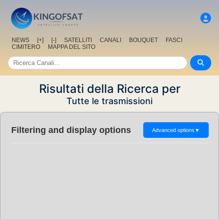
NEWS
[+]
[-]
SATELLITI
CANALI
BOUQUET
FASCI
CIMITERO
MAPPA DEL SITO
Risultati della Ricerca per
Tutte le trasmissioni
Filtering and display options
Advanced options
▼