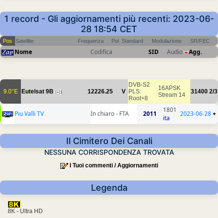
1 record - Gli aggiornamenti più recenti: 2023-06-
28 18:54 CET
Pos
Satellite
Frequenza
Pol
Standard
Modulazione
SR/FEC
Nome
Codifica
SID
Audio
Agg.
DVB-S2
16APSK
9.0°E
Eutelsat 9B
12226.25
V
PLS:
31400
2/3
1
Stream 14
Root+8
1801
Piu Valli TV
In chiaro - FTA
2011
2023-06-28
+
ita
Il Cimitero Dei Canali
NESSUNA CORRISPONDENZA TROVATA
I Tuoi commenti / Aggiornamenti
Legenda
8K - Ultra HD