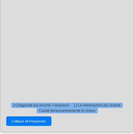
[+] Aggiunte più recenti / variazioni
[-] Le eliminazioni più recenti
Canali temporaneamente in chiaro