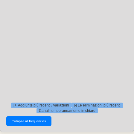
[+] Aggiunte più recenti / variazioni
[-] Le eliminazioni più recenti
Canali temporaneamente in chiaro