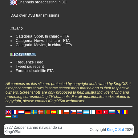
Channels broadcasting in 3D
DAB over DVB transmissions
Italiano
Categoria: Sport, In chiaro - FTA
Categoria: News, In chiaro - FTA
Categoria: Movies, In chiaro - FTA
Frequenze Feed
I Feed più recenti
Forum sul satellite FTA
All contents on this site are protected by copyright and owned by KingOfSat,
except contents shown in some screenshots that belong to their respective
owners. Screenshots are only proposed to help illustrating, identifying and
promoting corresponding TV channels. For all questions/remarks related to
copyright, please contact KingOfSat webmaster.
5327 Zapper stanno navigando su
Copyright
KingOfSat
2026
KingOfSat