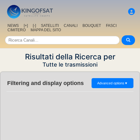
NEWS
[+]
[-]
SATELLITI
CANALI
BOUQUET
FASCI
CIMITERO
MAPPA DEL SITO
Risultati della Ricerca per
Tutte le trasmissioni
Filtering and display options
Advanced options
▼