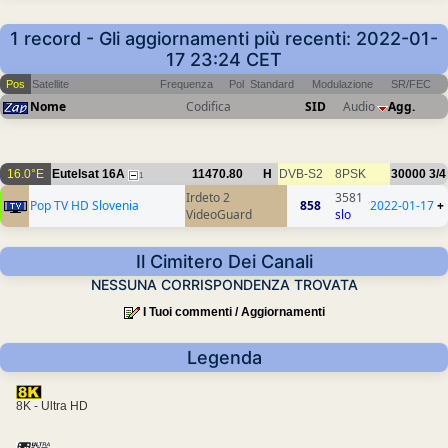
1 record - Gli aggiornamenti più recenti: 2022-01-
17 23:24 CET
Pos
Satellite
Frequenza
Pol
Standard
Modulazione
SR/FEC
Nome
Codifica
SID
Audio
Agg.
16.0°E
Eutelsat 16A
11470.80
H
DVB-S2
8PSK
30000
3/4
1
Irdeto 2
3581
Pop TV HD Slovenia
858
2022-01-17
+
VideoGuard
slo
Il Cimitero Dei Canali
NESSUNA CORRISPONDENZA TROVATA
I Tuoi commenti / Aggiornamenti
Legenda
8K - Ultra HD