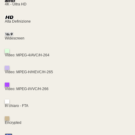
4K - Ultra HD
Alta Definizione
Widescreen
Video: MPEG-4/AVC/H-264
Video: MPEG-H/HEVC/H-265
Video: MPEG-I/VVC/H-266
In chiaro - FTA
Encrypted