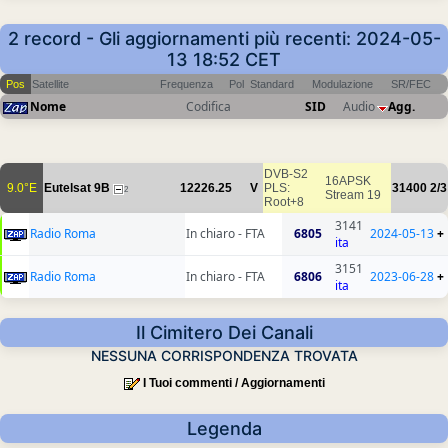
2 record - Gli aggiornamenti più recenti: 2024-05-
13 18:52 CET
Pos
Satellite
Frequenza
Pol
Standard
Modulazione
SR/FEC
Nome
Codifica
SID
Audio
Agg.
DVB-S2
16APSK
9.0°E
Eutelsat 9B
12226.25
V
PLS:
31400
2/3
2
Stream 19
Root+8
3141
Radio Roma
In chiaro - FTA
6805
2024-05-13
+
ita
3151
Radio Roma
In chiaro - FTA
6806
2023-06-28
+
ita
Il Cimitero Dei Canali
NESSUNA CORRISPONDENZA TROVATA
I Tuoi commenti / Aggiornamenti
Legenda