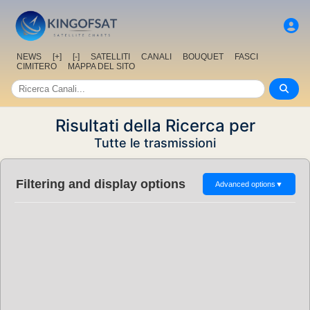
NEWS
[+]
[-]
SATELLITI
CANALI
BOUQUET
FASCI
CIMITERO
MAPPA DEL SITO
Risultati della Ricerca per
Tutte le trasmissioni
Filtering and display options
Advanced options
▼