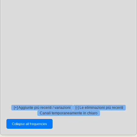
[+] Aggiunte più recenti / variazioni
[-] Le eliminazioni più recenti
Canali temporaneamente in chiaro