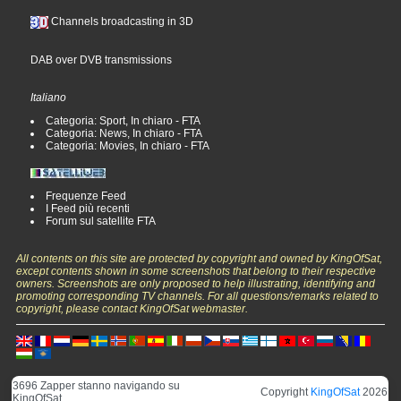
Channels broadcasting in 3D
DAB over DVB transmissions
Italiano
Categoria: Sport, In chiaro - FTA
Categoria: News, In chiaro - FTA
Categoria: Movies, In chiaro - FTA
Frequenze Feed
I Feed più recenti
Forum sul satellite FTA
All contents on this site are protected by copyright and owned by KingOfSat,
except contents shown in some screenshots that belong to their respective
owners. Screenshots are only proposed to help illustrating, identifying and
promoting corresponding TV channels. For all questions/remarks related to
copyright, please contact KingOfSat webmaster.
3696 Zapper stanno navigando su
Copyright
KingOfSat
2026
KingOfSat