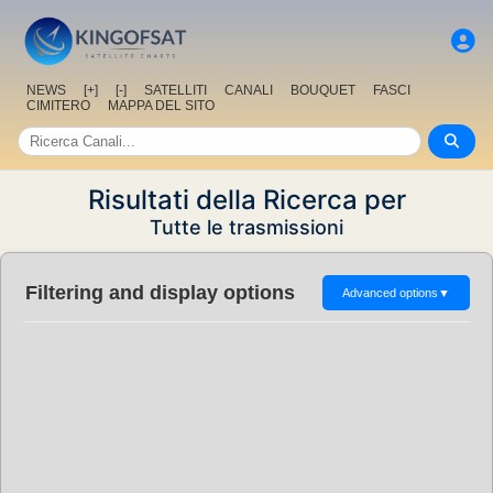
NEWS
[+]
[-]
SATELLITI
CANALI
BOUQUET
FASCI
CIMITERO
MAPPA DEL SITO
Risultati della Ricerca per
Tutte le trasmissioni
Filtering and display options
Advanced options
▼