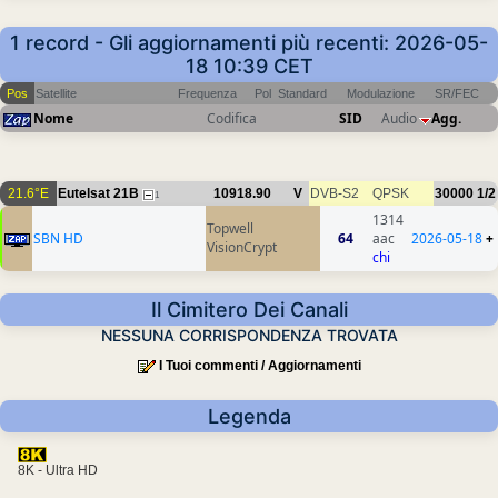
1 record - Gli aggiornamenti più recenti: 2026-05-
18 10:39 CET
Pos
Satellite
Frequenza
Pol
Standard
Modulazione
SR/FEC
Nome
Codifica
SID
Audio
Agg.
21.6°E
Eutelsat 21B
10918.90
V
DVB-S2
QPSK
30000
1/2
1
1314
Topwell
SBN HD
64
aac
2026-05-18
+
VisionCrypt
chi
Il Cimitero Dei Canali
NESSUNA CORRISPONDENZA TROVATA
I Tuoi commenti / Aggiornamenti
Legenda
8K - Ultra HD