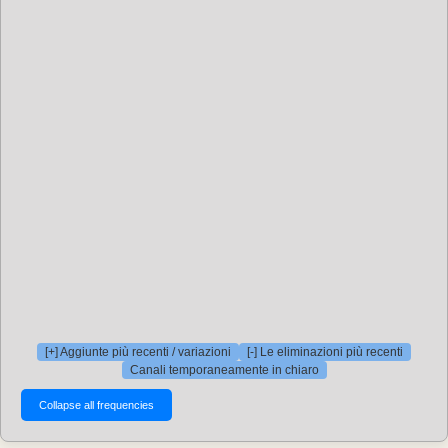
[+] Aggiunte più recenti / variazioni
[-] Le eliminazioni più recenti
Canali temporaneamente in chiaro