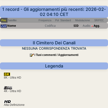
1 record - Gli aggiornamenti più recenti: 2026-02-
02 04:10 CET
Pos
Satellite
Frequenza
Pol
Standard
Modulazione
SR/FEC
Nome
Codifica
SID
Audio
Agg.
Il Cimitero Dei Canali
NESSUNA CORRISPONDENZA TROVATA
I Tuoi commenti / Aggiornamenti
Legenda
8K - Ultra HD
4K - Ultra HD
Alta Definizione