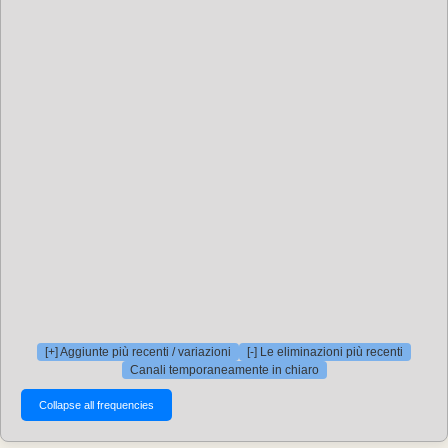
[+] Aggiunte più recenti / variazioni
[-] Le eliminazioni più recenti
Canali temporaneamente in chiaro