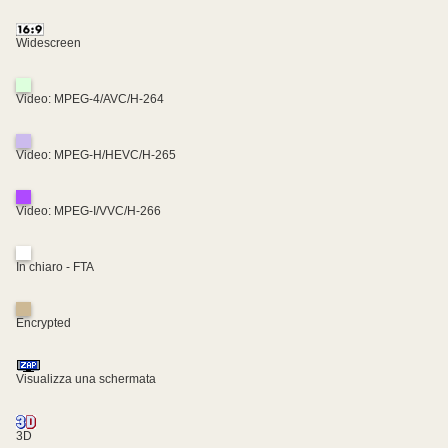
Widescreen
Video: MPEG-4/AVC/H-264
Video: MPEG-H/HEVC/H-265
Video: MPEG-I/VVC/H-266
In chiaro - FTA
Encrypted
Visualizza una schermata
3D