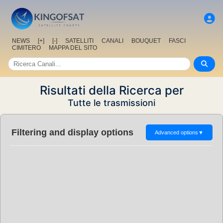
NEWS
[+]
[-]
SATELLITI
CANALI
BOUQUET
FASCI
CIMITERO
MAPPA DEL SITO
Risultati della Ricerca per
Tutte le trasmissioni
Filtering and display options
Advanced options
▼