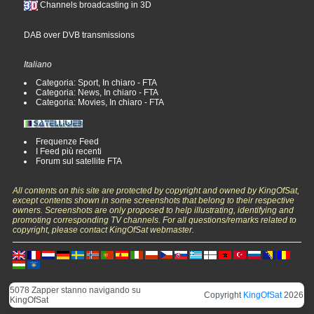
Channels broadcasting in 3D
DAB over DVB transmissions
Italiano
Categoria: Sport, In chiaro - FTA
Categoria: News, In chiaro - FTA
Categoria: Movies, In chiaro - FTA
Frequenze Feed
I Feed più recenti
Forum sul satellite FTA
All contents on this site are protected by copyright and owned by KingOfSat,
except contents shown in some screenshots that belong to their respective
owners. Screenshots are only proposed to help illustrating, identifying and
promoting corresponding TV channels. For all questions/remarks related to
copyright, please contact KingOfSat webmaster.
5078 Zapper stanno navigando su
Copyright
KingOfSat
2026
KingOfSat