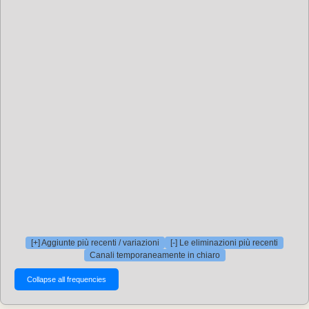
[+] Aggiunte più recenti / variazioni
[-] Le eliminazioni più recenti
Canali temporaneamente in chiaro