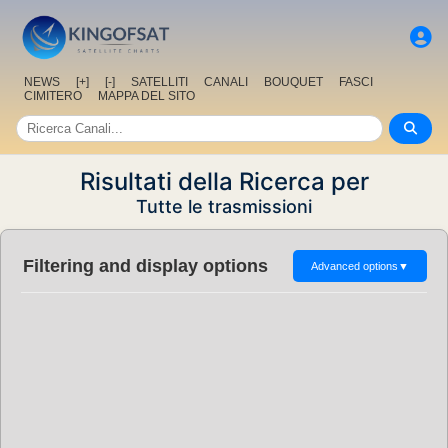
NEWS
[+]
[-]
SATELLITI
CANALI
BOUQUET
FASCI
CIMITERO
MAPPA DEL SITO
Risultati della Ricerca per
Tutte le trasmissioni
Filtering and display options
Advanced options
▼