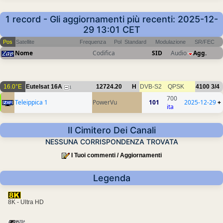
1 record - Gli aggiornamenti più recenti: 2025-12-
29 13:01 CET
Pos
Satellite
Frequenza
Pol
Standard
Modulazione
SR/FEC
Nome
Codifica
SID
Audio
Agg.
16.0°E
Eutelsat 16A
12724.20
H
DVB-S2
QPSK
4100
3/4
1
700
Teleippica 1
PowerVu
101
2025-12-29
+
ita
Il Cimitero Dei Canali
NESSUNA CORRISPONDENZA TROVATA
I Tuoi commenti / Aggiornamenti
Legenda
8K - Ultra HD