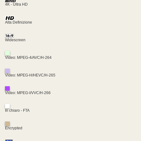
4K - Ultra HD
Alta Definizione
Widescreen
Video: MPEG-4/AVC/H-264
Video: MPEG-H/HEVC/H-265
Video: MPEG-I/VVC/H-266
In chiaro - FTA
Encrypted