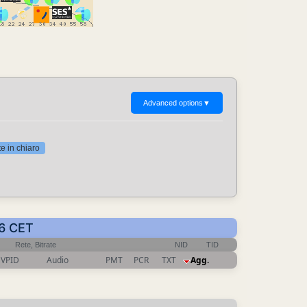
Advanced options
▼
 in chiaro
16 CET
Rete, Bitrate
NID
TID
VPID
Audio
PMT
PCR
TXT
Agg.