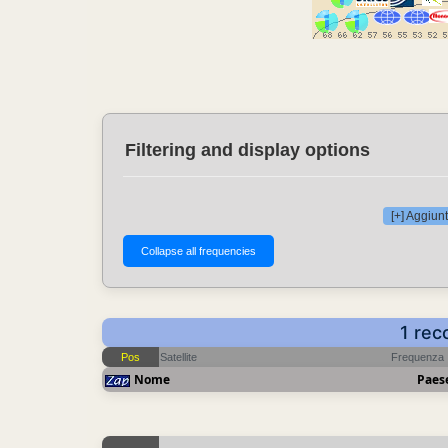
Filtering and display options
[+] Aggiunt
1 rec
Pos
Satellite
Frequenza
Nome
Paes