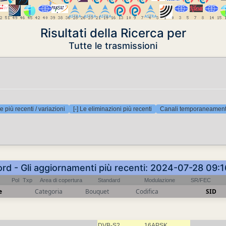
Risultati della Ricerca per
Tutte le trasmissioni
e più recenti / variazioni
[-] Le eliminazioni più recenti
Canali temporaneamente
ord - Gli aggiornamenti più recenti: 2024-07-28 09:
Pol
Txp
Area di copertura
Standard
Modulazione
SR/FEC
e
Categoria
Bouquet
Codifica
SID
DVB-S2
16APSK