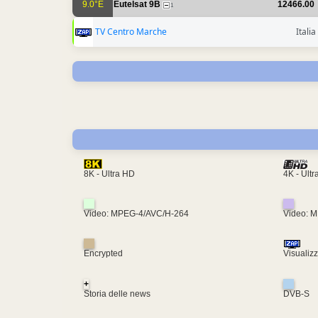
9.0°E
Eutelsat 9B
12466.00
1
TV Centro Marche
Italia
4K - Ult
8K - Ultra HD
Video: MPEG-4/AVC/H-264
Video: 
Encrypted
Visualiz
+
Storia delle news
DVB-S