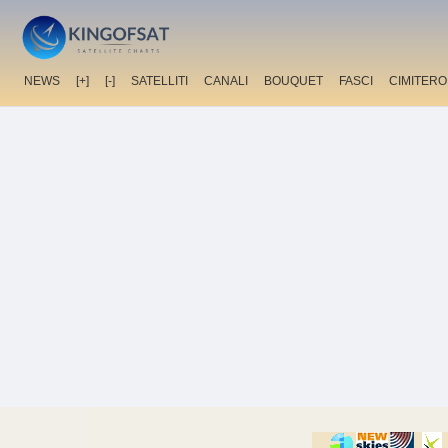
NEWS
[+]
[-]
SATELLITI
CANALI
BOUQUET
FASCI
CIMITERO