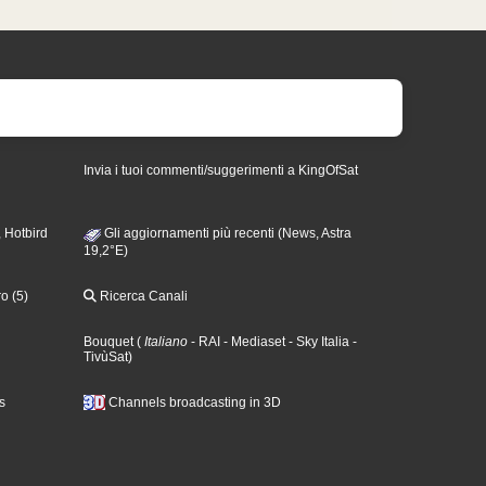
Invia i tuoi commenti/suggerimenti a KingOfSat
 Hotbird
Gli aggiornamenti più recenti (News, Astra
19,2°E)
o (5)
Ricerca Canali
Bouquet
(
Italiano
- RAI
- Mediaset
- Sky Italia
-
TivùSat
)
s
Channels broadcasting in 3D