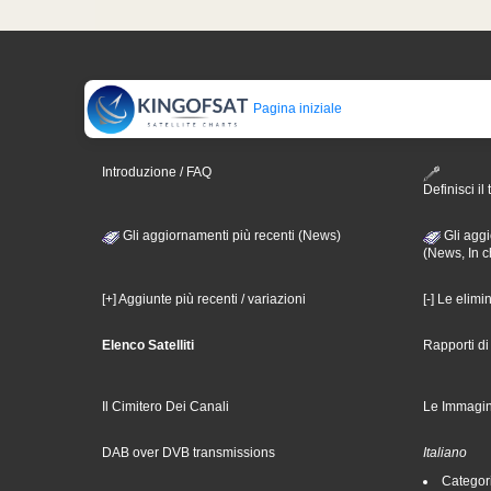
Pagina iniziale
Introduzione / FAQ
Definisci il 
Gli aggiornamenti più recenti (News)
Gli aggi
(News, In c
[+] Aggiunte più recenti / variazioni
[-] Le elimi
Elenco Satelliti
Rapporti d
Il Cimitero Dei Canali
Le Immagin
DAB over DVB transmissions
Italiano
Categori