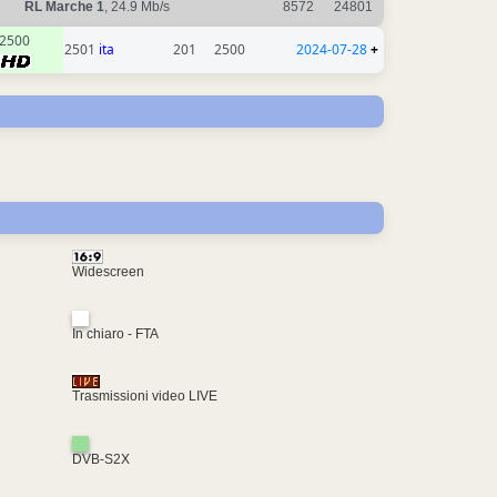
RL Marche 1
, 24.9 Mb/s
8572
24801
2500
2501
ita
201
2500
2024-07-28
+
Widescreen
In chiaro - FTA
Trasmissioni video LIVE
DVB-S2X