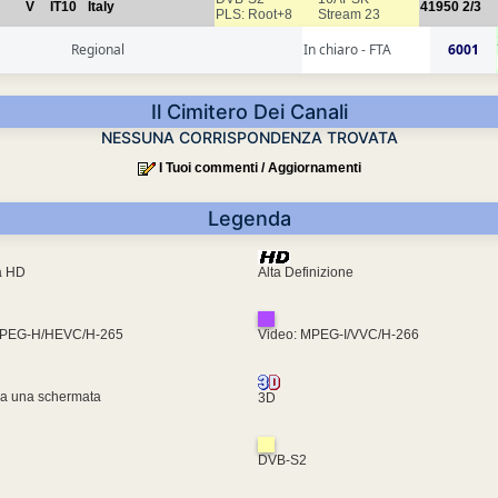
V
IT10
Italy
41950
2/3
PLS: Root+8
Stream 23
Regional
In chiaro - FTA
6001
Il Cimitero Dei Canali
NESSUNA CORRISPONDENZA TROVATA
I Tuoi commenti / Aggiornamenti
Legenda
ra HD
Alta Definizione
MPEG-H/HEVC/H-265
Video: MPEG-I/VVC/H-266
za una schermata
3D
DVB-S2