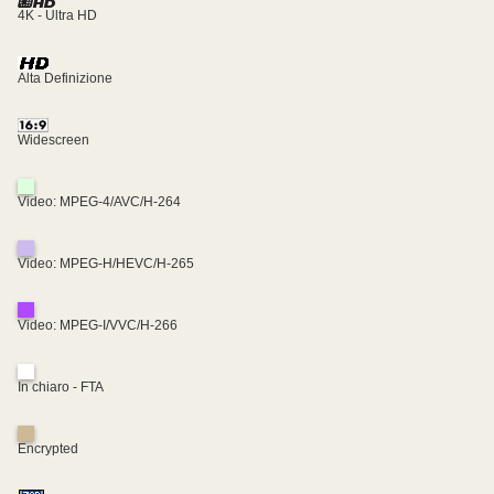
4K - Ultra HD
Alta Definizione
Widescreen
Video: MPEG-4/AVC/H-264
Video: MPEG-H/HEVC/H-265
Video: MPEG-I/VVC/H-266
In chiaro - FTA
Encrypted