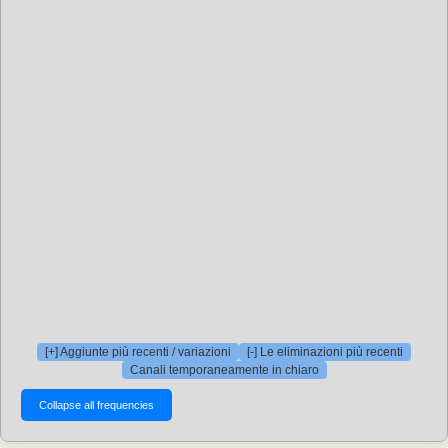
[+] Aggiunte più recenti / variazioni
[-] Le eliminazioni più recenti
Canali temporaneamente in chiaro