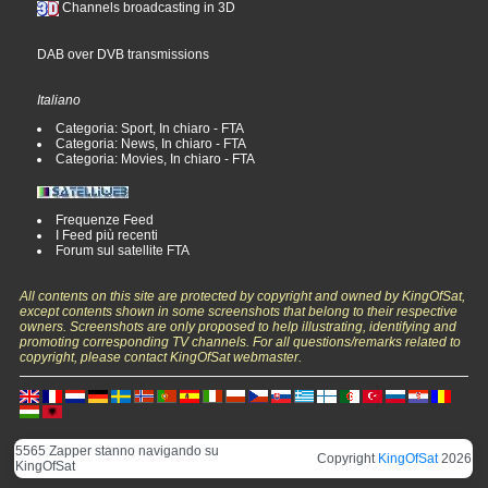
Channels broadcasting in 3D
DAB over DVB transmissions
Italiano
Categoria: Sport, In chiaro - FTA
Categoria: News, In chiaro - FTA
Categoria: Movies, In chiaro - FTA
Frequenze Feed
I Feed più recenti
Forum sul satellite FTA
All contents on this site are protected by copyright and owned by KingOfSat,
except contents shown in some screenshots that belong to their respective
owners. Screenshots are only proposed to help illustrating, identifying and
promoting corresponding TV channels. For all questions/remarks related to
copyright, please contact KingOfSat webmaster.
5565 Zapper stanno navigando su
Copyright
KingOfSat
2026
KingOfSat