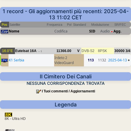
1 record - Gli aggiornamenti più recenti: 2025-04-
13 11:02 CET
Pos
Satellite
Frequenza
Pol
Standard
Modulazione
SR/FEC
Nome
Codifica
SID
Audio
Agg.
16.0°E
Eutelsat 16A
11366.00
V
DVB-S2
8PSK
30000
3/4
1
Irdeto 2
K1 Serbia
113
1132
2025-04-13
+
VideoGuard
Il Cimitero Dei Canali
NESSUNA CORRISPONDENZA TROVATA
I Tuoi commenti / Aggiornamenti
Legenda
8K - Ultra HD