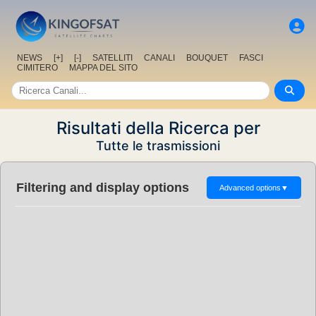
NEWS
[+]
[-]
SATELLITI
CANALI
BOUQUET
FASCI
CIMITERO
MAPPA DEL SITO
Risultati della Ricerca per
Tutte le trasmissioni
Filtering and display options
Advanced options
▼