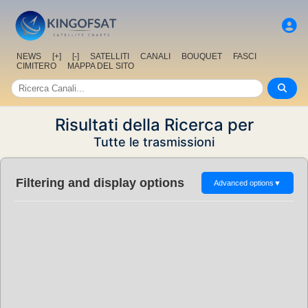
NEWS
[+]
[-]
SATELLITI
CANALI
BOUQUET
FASCI
CIMITERO
MAPPA DEL SITO
Risultati della Ricerca per
Tutte le trasmissioni
Filtering and display options
Advanced options
▼