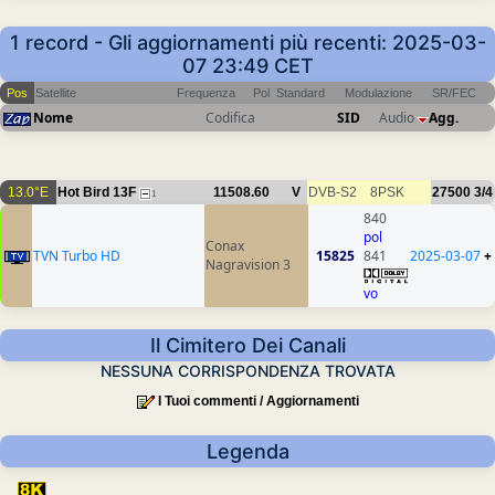
1 record - Gli aggiornamenti più recenti: 2025-03-
07 23:49 CET
Pos
Satellite
Frequenza
Pol
Standard
Modulazione
SR/FEC
Nome
Codifica
SID
Audio
Agg.
13.0°E
Hot Bird 13F
11508.60
V
DVB-S2
8PSK
27500
3/4
1
840
pol
Conax
TVN Turbo HD
15825
841
2025-03-07
+
Nagravision 3
vo
Il Cimitero Dei Canali
NESSUNA CORRISPONDENZA TROVATA
I Tuoi commenti / Aggiornamenti
Legenda