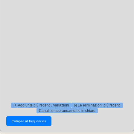
[+] Aggiunte più recenti / variazioni
[-] Le eliminazioni più recenti
Canali temporaneamente in chiaro