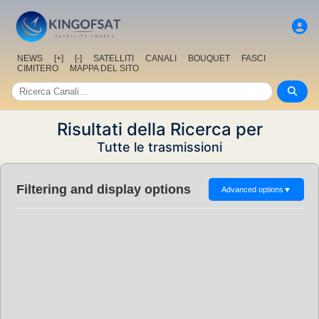
NEWS
[+]
[-]
SATELLITI
CANALI
BOUQUET
FASCI
CIMITERO
MAPPA DEL SITO
Risultati della Ricerca per
Tutte le trasmissioni
Filtering and display options
Advanced options
▼