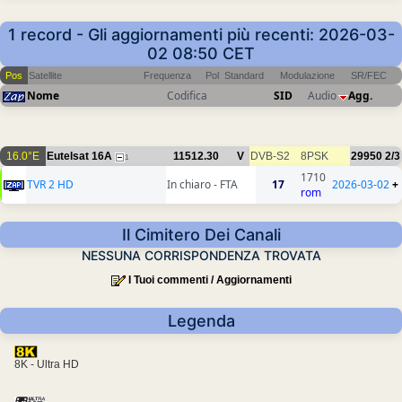
1 record - Gli aggiornamenti più recenti: 2026-03-
02 08:50 CET
Pos
Satellite
Frequenza
Pol
Standard
Modulazione
SR/FEC
Nome
Codifica
SID
Audio
Agg.
16.0°E
Eutelsat 16A
11512.30
V
DVB-S2
8PSK
29950
2/3
1
1710
TVR 2 HD
In chiaro - FTA
17
2026-03-02
+
rom
Il Cimitero Dei Canali
NESSUNA CORRISPONDENZA TROVATA
I Tuoi commenti / Aggiornamenti
Legenda
8K - Ultra HD