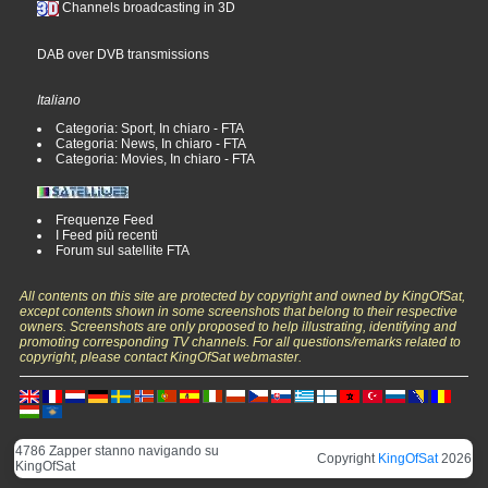
Channels broadcasting in 3D
DAB over DVB transmissions
Italiano
Categoria: Sport, In chiaro - FTA
Categoria: News, In chiaro - FTA
Categoria: Movies, In chiaro - FTA
Frequenze Feed
I Feed più recenti
Forum sul satellite FTA
All contents on this site are protected by copyright and owned by KingOfSat,
except contents shown in some screenshots that belong to their respective
owners. Screenshots are only proposed to help illustrating, identifying and
promoting corresponding TV channels. For all questions/remarks related to
copyright, please contact KingOfSat webmaster.
4786 Zapper stanno navigando su
Copyright
KingOfSat
2026
KingOfSat