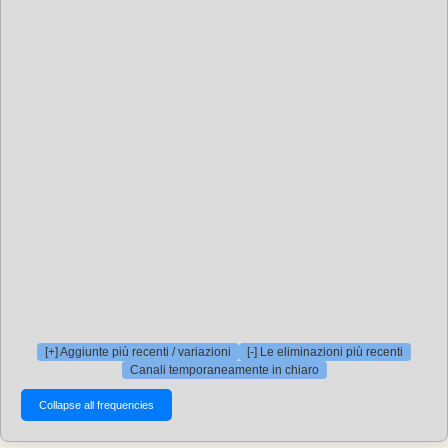
[+] Aggiunte più recenti / variazioni
[-] Le eliminazioni più recenti
Canali temporaneamente in chiaro