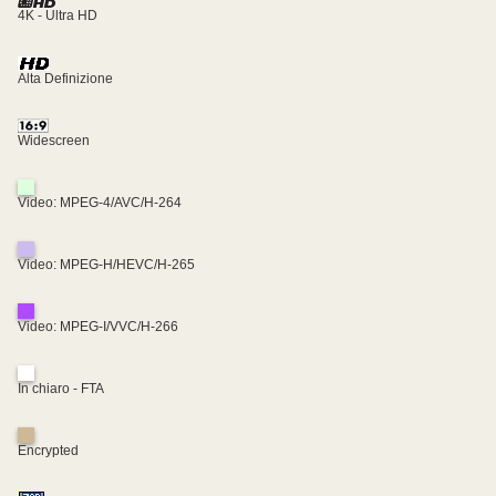
4K - Ultra HD
Alta Definizione
Widescreen
Video: MPEG-4/AVC/H-264
Video: MPEG-H/HEVC/H-265
Video: MPEG-I/VVC/H-266
In chiaro - FTA
Encrypted