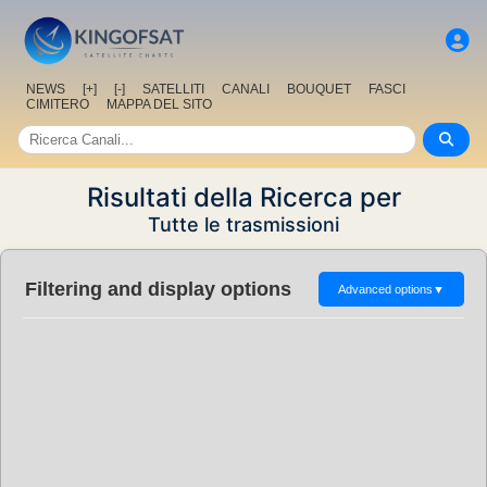
NEWS
[+]
[-]
SATELLITI
CANALI
BOUQUET
FASCI
CIMITERO
MAPPA DEL SITO
Risultati della Ricerca per
Tutte le trasmissioni
Filtering and display options
Advanced options
▼