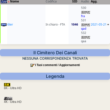
Nome
Codifica
SID
Audio
Agg.
530
fra
531
6ter
In chiaro - FTA
1046
2021-05-21
+
qad
532
qaa
Il Cimitero Dei Canali
NESSUNA CORRISPONDENZA TROVATA
I Tuoi commenti / Aggiornamenti
Legenda
8K - Ultra HD
4K - Ultra HD