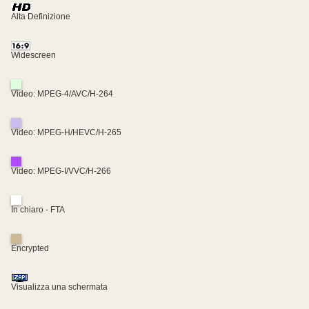
Alta Definizione
Widescreen
Video: MPEG-4/AVC/H-264
Video: MPEG-H/HEVC/H-265
Video: MPEG-I/VVC/H-266
In chiaro - FTA
Encrypted
Visualizza una schermata