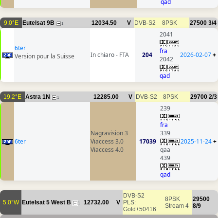
qad
9.0°E
Eutelsat 9B
12034.50
V
DVB-S2
8PSK
27500
3/4
1
2041
6ter
fra
In chiaro - FTA
204
2026-02-07
+
Version pour la Suisse
2042
qad
19.2°E
Astra 1N
12285.00
V
DVB-S2
8PSK
29700
2/3
1
239
fra
Nagravision 3
339
6ter
Viaccess 3.0
17039
2025-11-24
+
Viaccess 4.0
qaa
439
qad
DVB-S2
8PSK
29500
5.0°W
Eutelsat 5 West B
12732.00
V
PLS:
1
Stream 4
8/9
Gold+50416