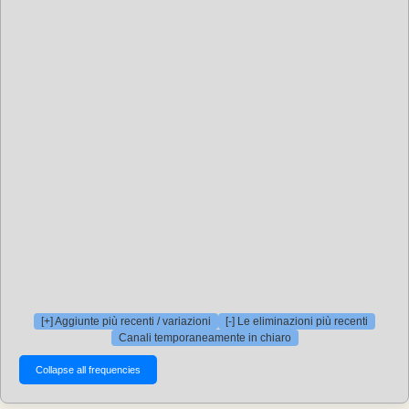
[+] Aggiunte più recenti / variazioni
[-] Le eliminazioni più recenti
Canali temporaneamente in chiaro