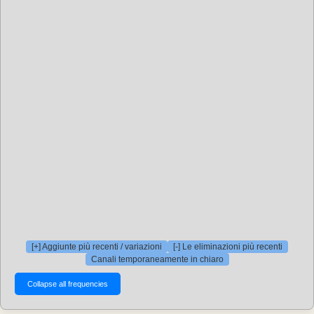
[+] Aggiunte più recenti / variazioni
[-] Le eliminazioni più recenti
Canali temporaneamente in chiaro