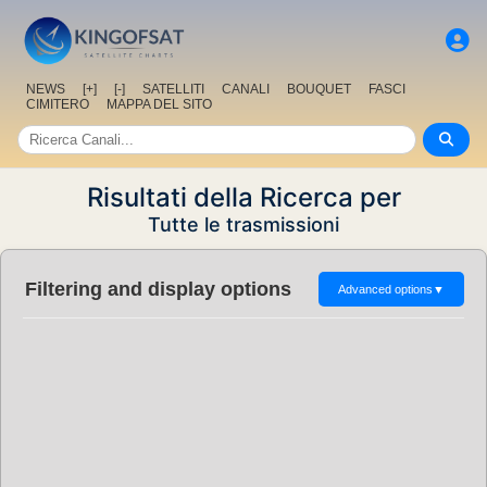
NEWS
[+]
[-]
SATELLITI
CANALI
BOUQUET
FASCI
CIMITERO
MAPPA DEL SITO
Risultati della Ricerca per
Tutte le trasmissioni
Filtering and display options
Advanced options
▼