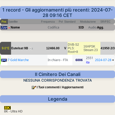
1 record - Gli aggiornamenti più recenti: 2024-07-
28 09:16 CET
Pos
Satellite
Frequenza
Pol
Standard
Modulazione
SR/FEC
Nome
Codifica
SID
Audio
Agg.
DVB-S2
16APSK
9.0°E
Eutelsat 9B
12466.00
V
PLS:
41950
2/3
1
Stream 23
Root+8
2551
7 Gold Marche
In chiaro - FTA
6006
2024-07-28
+
ita
Il Cimitero Dei Canali
NESSUNA CORRISPONDENZA TROVATA
I Tuoi commenti / Aggiornamenti
Legenda
8K - Ultra HD