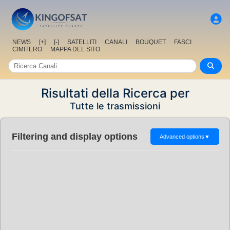
NEWS
[+]
[-]
SATELLITI
CANALI
BOUQUET
FASCI
CIMITERO
MAPPA DEL SITO
Risultati della Ricerca per
Tutte le trasmissioni
Filtering and display options
Advanced options
▼