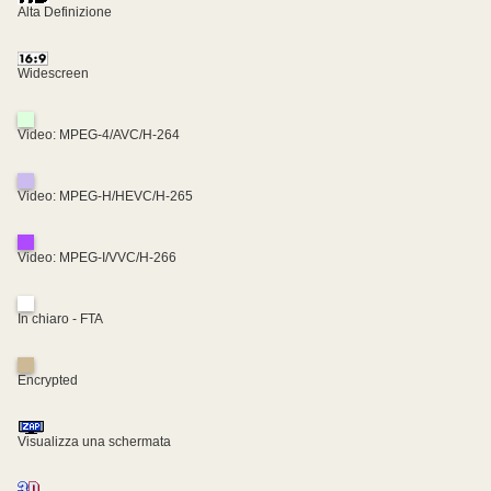
Alta Definizione
Widescreen
Video: MPEG-4/AVC/H-264
Video: MPEG-H/HEVC/H-265
Video: MPEG-I/VVC/H-266
In chiaro - FTA
Encrypted
Visualizza una schermata