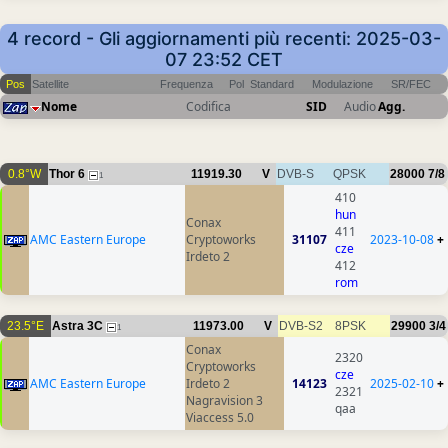
4 record - Gli aggiornamenti più recenti: 2025-03-
07 23:52 CET
Pos
Satellite
Frequenza
Pol
Standard
Modulazione
SR/FEC
Nome
Codifica
SID
Audio
Agg.
0.8°W
Thor 6
11919.30
V
DVB-S
QPSK
28000
7/8
1
410
hun
Conax
411
AMC Eastern Europe
Cryptoworks
31107
2023-10-08
+
cze
Irdeto 2
412
rom
23.5°E
Astra 3C
11973.00
V
DVB-S2
8PSK
29900
3/4
1
Conax
2320
Cryptoworks
cze
AMC Eastern Europe
Irdeto 2
14123
2025-02-10
+
2321
Nagravision 3
qaa
Viaccess 5.0