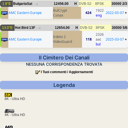
1.9°E
BulgariaSat
12456.00
H
DVB-S2
8PSK
30000
2/3
1
BulCrypt
1922
AMC Eastern Europe
424
2022-05-07
+
Conax
eng
13.0°E
Hot Bird 13F
12654.00
H
DVB-S2
8PSK
30000
5/6
1
2326
Irdeto 2
AMC Eastern Europe
118
aac
2025-03-07
+
VideoGuard
bul
Il Cimitero Dei Canali
NESSUNA CORRISPONDENZA TROVATA
I Tuoi commenti / Aggiornamenti
Legenda
8K - Ultra HD
4K - Ultra HD