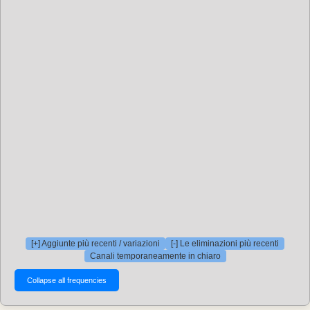
[+] Aggiunte più recenti / variazioni
[-] Le eliminazioni più recenti
Canali temporaneamente in chiaro