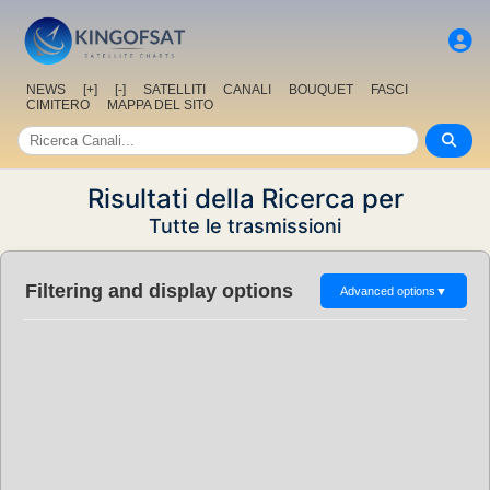
NEWS
[+]
[-]
SATELLITI
CANALI
BOUQUET
FASCI
CIMITERO
MAPPA DEL SITO
Risultati della Ricerca per
Tutte le trasmissioni
Filtering and display options
Advanced options
▼