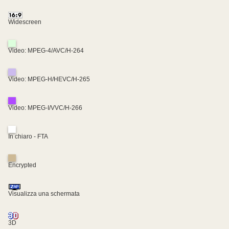
Widescreen
Video: MPEG-4/AVC/H-264
Video: MPEG-H/HEVC/H-265
Video: MPEG-I/VVC/H-266
In chiaro - FTA
Encrypted
Visualizza una schermata
3D