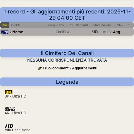
1 record - Gli aggiornamenti più recenti: 2025-11-
29 04:00 CET
Pos
Satellite
Frequenza
Pol
Standard
Modulazione
SR/FEC
Nome
Codifica
SID
Audio
Agg.
Il Cimitero Dei Canali
NESSUNA CORRISPONDENZA TROVATA
I Tuoi commenti / Aggiornamenti
Legenda
8K - Ultra HD
4K - Ultra HD
Alta Definizione