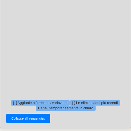
[+] Aggiunte più recenti / variazioni
[-] Le eliminazioni più recenti
Canali temporaneamente in chiaro