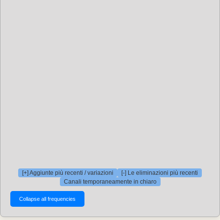
[+] Aggiunte più recenti / variazioni
[-] Le eliminazioni più recenti
Canali temporaneamente in chiaro