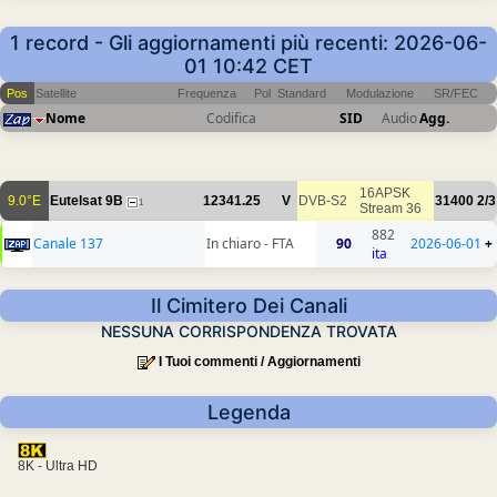
1 record - Gli aggiornamenti più recenti: 2026-06-
01 10:42 CET
Pos
Satellite
Frequenza
Pol
Standard
Modulazione
SR/FEC
Nome
Codifica
SID
Audio
Agg.
16APSK
9.0°E
Eutelsat 9B
12341.25
V
DVB-S2
31400
2/3
1
Stream 36
882
Canale 137
In chiaro - FTA
90
2026-06-01
+
ita
Il Cimitero Dei Canali
NESSUNA CORRISPONDENZA TROVATA
I Tuoi commenti / Aggiornamenti
Legenda
8K - Ultra HD