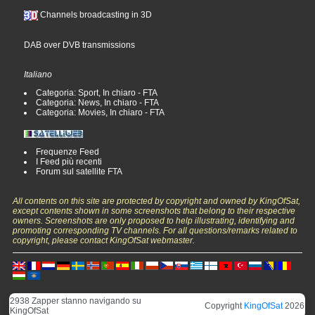
Channels broadcasting in 3D
DAB over DVB transmissions
Italiano
Categoria: Sport, In chiaro - FTA
Categoria: News, In chiaro - FTA
Categoria: Movies, In chiaro - FTA
Frequenze Feed
I Feed più recenti
Forum sul satellite FTA
All contents on this site are protected by copyright and owned by KingOfSat,
except contents shown in some screenshots that belong to their respective
owners. Screenshots are only proposed to help illustrating, identifying and
promoting corresponding TV channels. For all questions/remarks related to
copyright, please contact KingOfSat webmaster.
2938 Zapper stanno navigando su
Copyright
KingOfSat
2026
KingOfSat