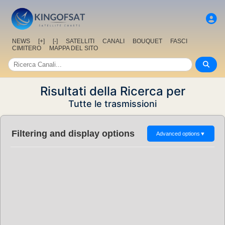
NEWS
[+]
[-]
SATELLITI
CANALI
BOUQUET
FASCI
CIMITERO
MAPPA DEL SITO
Risultati della Ricerca per
Tutte le trasmissioni
Filtering and display options
Advanced options
▼