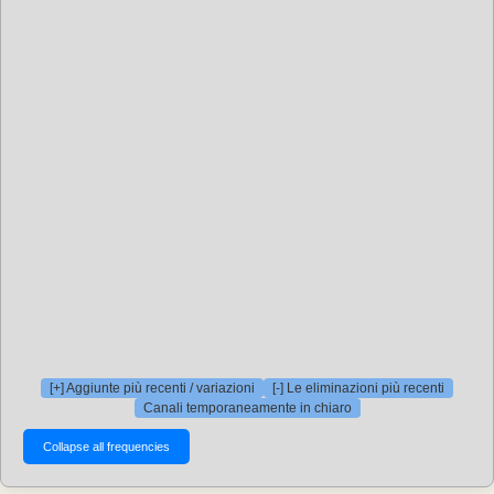
[+] Aggiunte più recenti / variazioni
[-] Le eliminazioni più recenti
Canali temporaneamente in chiaro