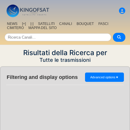
NEWS
[+]
[-]
SATELLITI
CANALI
BOUQUET
FASCI
CIMITERO
MAPPA DEL SITO
Risultati della Ricerca per
Tutte le trasmissioni
Filtering and display options
Advanced options
▼