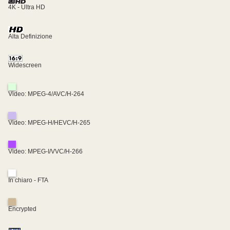
4K - Ultra HD
Alta Definizione
Widescreen
Video: MPEG-4/AVC/H-264
Video: MPEG-H/HEVC/H-265
Video: MPEG-I/VVC/H-266
In chiaro - FTA
Encrypted