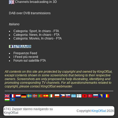
Channels broadcasting in 3D
DAB over DVB transmissions
Italiano
Categoria: Sport, In chiaro - FTA
Categoria: News, In chiaro - FTA
Categoria: Movies, In chiaro - FTA
Frequenze Feed
I Feed più recenti
Forum sul satellite FTA
All contents on this site are protected by copyright and owned by KingOfSat,
except contents shown in some screenshots that belong to their respective
owners. Screenshots are only proposed to help illustrating, identifying and
promoting corresponding TV channels. For all questions/remarks related to
copyright, please contact KingOfSat webmaster.
4741 Zapper stanno navigando su
Copyright
KingOfSat
2026
KingOfSat