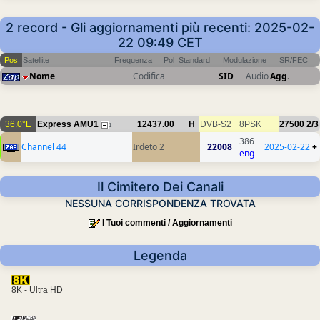
2 record - Gli aggiornamenti più recenti: 2025-02-
22 09:49 CET
Pos
Satellite
Frequenza
Pol
Standard
Modulazione
SR/FEC
Nome
Codifica
SID
Audio
Agg.
36.0°E
Express AMU1
12437.00
H
DVB-S2
8PSK
27500
2/3
1
386
Channel 44
Irdeto 2
22008
2025-02-22
+
eng
Il Cimitero Dei Canali
NESSUNA CORRISPONDENZA TROVATA
I Tuoi commenti / Aggiornamenti
Legenda
8K - Ultra HD