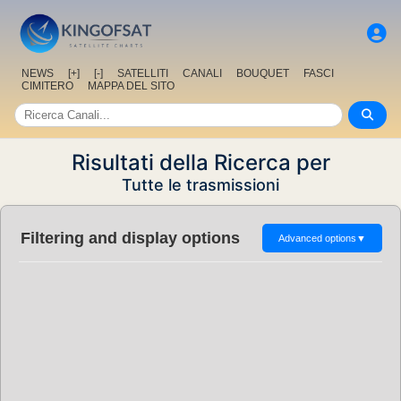
NEWS
[+]
[-]
SATELLITI
CANALI
BOUQUET
FASCI
CIMITERO
MAPPA DEL SITO
Risultati della Ricerca per
Tutte le trasmissioni
Filtering and display options
Advanced options
▼