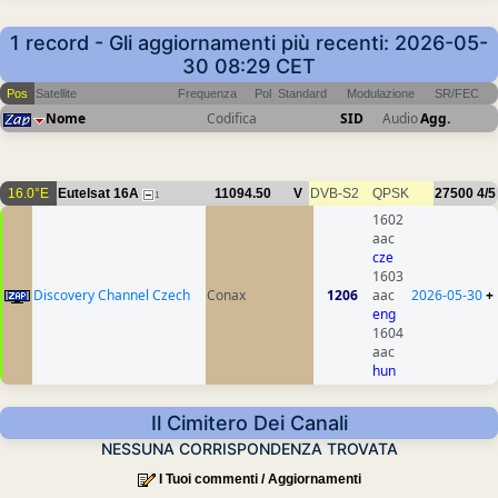
1 record - Gli aggiornamenti più recenti: 2026-05-
30 08:29 CET
Pos
Satellite
Frequenza
Pol
Standard
Modulazione
SR/FEC
Nome
Codifica
SID
Audio
Agg.
16.0°E
Eutelsat 16A
11094.50
V
DVB-S2
QPSK
27500
4/5
1
1602
aac
cze
1603
Discovery Channel Czech
Conax
1206
aac
2026-05-30
+
eng
1604
aac
hun
Il Cimitero Dei Canali
NESSUNA CORRISPONDENZA TROVATA
I Tuoi commenti / Aggiornamenti