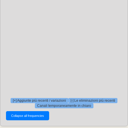
[+] Aggiunte più recenti / variazioni
[-] Le eliminazioni più recenti
Canali temporaneamente in chiaro