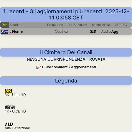
1 record - Gli aggiornamenti più recenti: 2025-12-
11 03:58 CET
Pos
Satellite
Frequenza
Pol
Standard
Modulazione
SR/FEC
Nome
Codifica
SID
Audio
Agg.
Il Cimitero Dei Canali
NESSUNA CORRISPONDENZA TROVATA
I Tuoi commenti / Aggiornamenti
Legenda
8K - Ultra HD
4K - Ultra HD
Alta Definizione