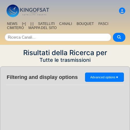
NEWS
[+]
[-]
SATELLITI
CANALI
BOUQUET
FASCI
CIMITERO
MAPPA DEL SITO
Risultati della Ricerca per
Tutte le trasmissioni
Filtering and display options
Advanced options
▼