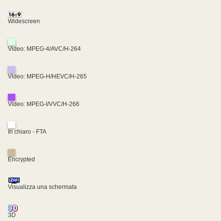
Widescreen
Video: MPEG-4/AVC/H-264
Video: MPEG-H/HEVC/H-265
Video: MPEG-I/VVC/H-266
In chiaro - FTA
Encrypted
Visualizza una schermata
3D