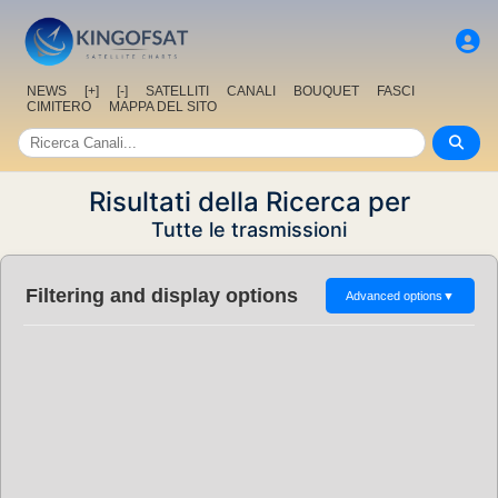
NEWS
[+]
[-]
SATELLITI
CANALI
BOUQUET
FASCI
CIMITERO
MAPPA DEL SITO
Risultati della Ricerca per
Tutte le trasmissioni
Filtering and display options
Advanced options
▼