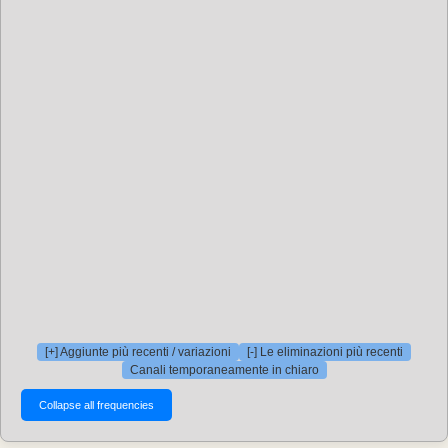
[+] Aggiunte più recenti / variazioni
[-] Le eliminazioni più recenti
Canali temporaneamente in chiaro