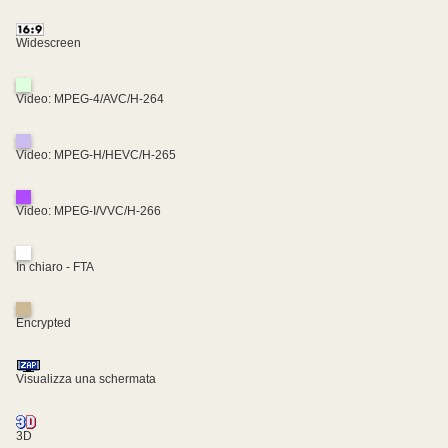
Widescreen
Video: MPEG-4/AVC/H-264
Video: MPEG-H/HEVC/H-265
Video: MPEG-I/VVC/H-266
In chiaro - FTA
Encrypted
Visualizza una schermata
3D