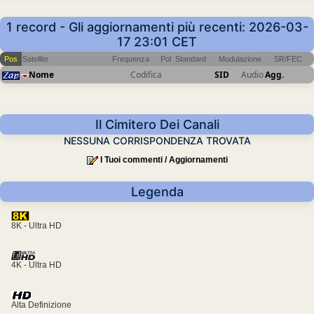
1 record - Gli aggiornamenti più recenti: 2026-03-
17 23:01 CET
Pos
Satellite
Frequenza
Pol
Standard
Modulazione
SR/FEC
Nome
Codifica
SID
Audio
Agg.
Il Cimitero Dei Canali
NESSUNA CORRISPONDENZA TROVATA
I Tuoi commenti / Aggiornamenti
Legenda
8K - Ultra HD
4K - Ultra HD
Alta Definizione