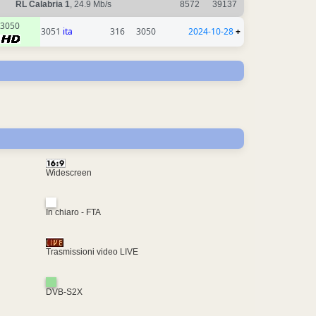
RL Calabria 1
, 24.9 Mb/s
8572
39137
3050
3051
ita
316
3050
2024-10-28
+
Widescreen
In chiaro - FTA
Trasmissioni video LIVE
DVB-S2X