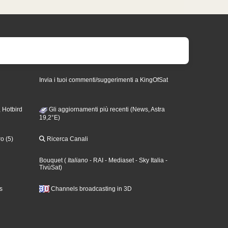
Invia i tuoi commenti/suggerimenti a KingOfSat
 Hotbird
Gli aggiornamenti più recenti (News, Astra
19,2°E)
o (5)
Ricerca Canali
Bouquet
(
Italiano
- RAI
- Mediaset
- Sky Italia
-
TivùSat
)
s
Channels broadcasting in 3D