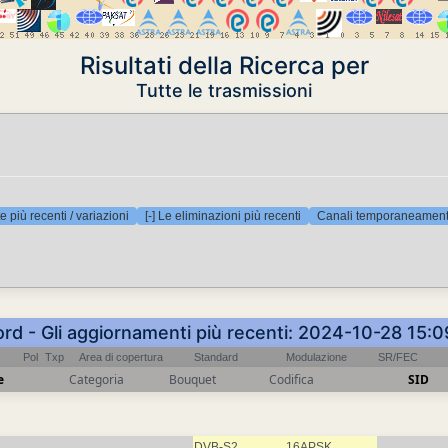
Risultati della Ricerca per
Tutte le trasmissioni
e più recenti / variazioni
[-] Le eliminazioni più recenti
Canali temporaneamente
ord - Gli aggiornamenti più recenti: 2024-10-28 15:
Pol
Txp
Area di copertura
Standard
Modulazione
SR/FEC
e
Categoria
Bouquet
Codifica
SID
DVB-S2
16APSK