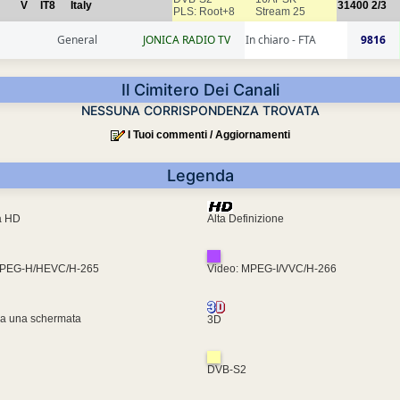
V
IT8
Italy
31400
2/3
PLS: Root+8
Stream 25
General
JONICA RADIO TV
In chiaro - FTA
9816
Il Cimitero Dei Canali
NESSUNA CORRISPONDENZA TROVATA
I Tuoi commenti / Aggiornamenti
Legenda
ra HD
Alta Definizione
MPEG-H/HEVC/H-265
Video: MPEG-I/VVC/H-266
za una schermata
3D
DVB-S2