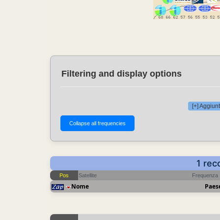
Filtering and display options
[+] Aggiunt
1 rec
Pos
Satellite
Frequenza
Nome
Paes