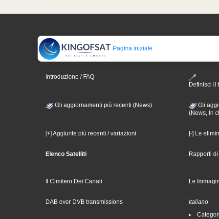
Pagina iniziale
Introduzione / FAQ
Definisci il 
Gli aggiornamenti più recenti (News)
Gli aggi
(News, In c
[+] Aggiunte più recenti / variazioni
[-] Le elimi
Elenco Satelliti
Rapporti d
Il Cimitero Dei Canali
Le Immagin
DAB over DVB transmissions
Italiano
Categori