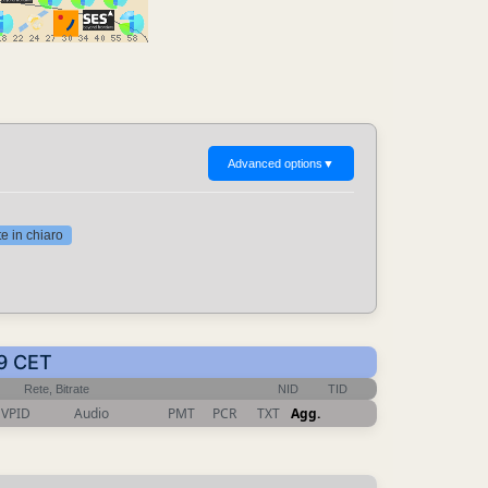
Advanced options
▼
 in chiaro
09 CET
Rete, Bitrate
NID
TID
VPID
Audio
PMT
PCR
TXT
Agg.