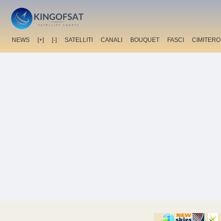
NEWS
[+]
[-]
SATELLITI
CANALI
BOUQUET
FASCI
CIMITERO