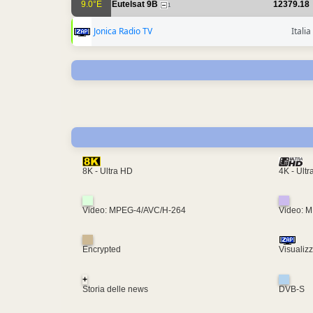
9.0°E
Eutelsat 9B
12379.18
1
Jonica Radio TV
Italia
4K - Ult
8K - Ultra HD
Video: MPEG-4/AVC/H-264
Video: 
Encrypted
Visualiz
+
Storia delle news
DVB-S