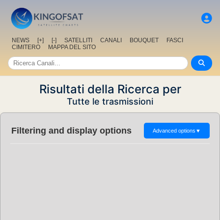
NEWS
[+]
[-]
SATELLITI
CANALI
BOUQUET
FASCI
CIMITERO
MAPPA DEL SITO
Risultati della Ricerca per
Tutte le trasmissioni
Filtering and display options
Advanced options
▼