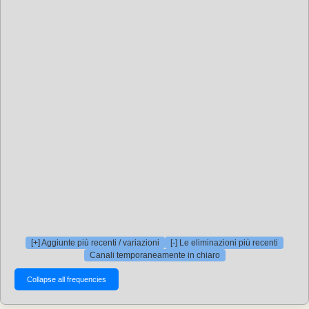
[+] Aggiunte più recenti / variazioni
[-] Le eliminazioni più recenti
Canali temporaneamente in chiaro