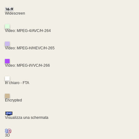
Widescreen
Video: MPEG-4/AVC/H-264
Video: MPEG-H/HEVC/H-265
Video: MPEG-I/VVC/H-266
In chiaro - FTA
Encrypted
Visualizza una schermata
3D