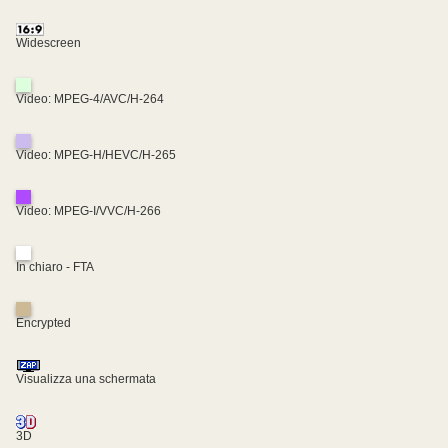
Widescreen
Video: MPEG-4/AVC/H-264
Video: MPEG-H/HEVC/H-265
Video: MPEG-I/VVC/H-266
In chiaro - FTA
Encrypted
Visualizza una schermata
3D