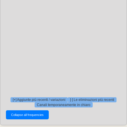
[+] Aggiunte più recenti / variazioni
[-] Le eliminazioni più recenti
Canali temporaneamente in chiaro