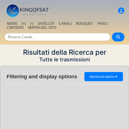
NEWS
[+]
[-]
SATELLITI
CANALI
BOUQUET
FASCI
CIMITERO
MAPPA DEL SITO
Risultati della Ricerca per
Tutte le trasmissioni
Filtering and display options
Advanced options
▼