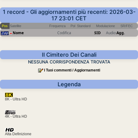
1 record - Gli aggiornamenti più recenti: 2026-03-
17 23:01 CET
Pos
Satellite
Frequenza
Pol
Standard
Modulazione
SR/FEC
Nome
Codifica
SID
Audio
Agg.
Il Cimitero Dei Canali
NESSUNA CORRISPONDENZA TROVATA
I Tuoi commenti / Aggiornamenti
Legenda
8K - Ultra HD
4K - Ultra HD
Alta Definizione