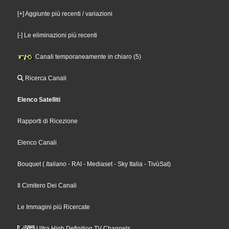
[+] Aggiunte più recenti / variazioni
[-] Le eliminazioni più recenti
Canali temporaneamente in chiaro (5)
Ricerca Canali
Elenco Satelliti
Rapporti di Ricezione
Elenco Canali
Bouquet
(
Italiano
- RAI
- Mediaset
- Sky Italia
- TivùSat
)
Il Cimitero Dei Canali
Le Immagini più Ricercate
Ultra High Definition TV Channels