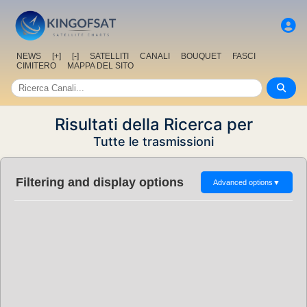
NEWS
[+]
[-]
SATELLITI
CANALI
BOUQUET
FASCI
CIMITERO
MAPPA DEL SITO
Risultati della Ricerca per
Tutte le trasmissioni
Filtering and display options
Advanced options
▼