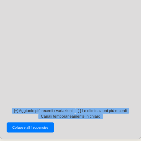
[+] Aggiunte più recenti / variazioni
[-] Le eliminazioni più recenti
Canali temporaneamente in chiaro