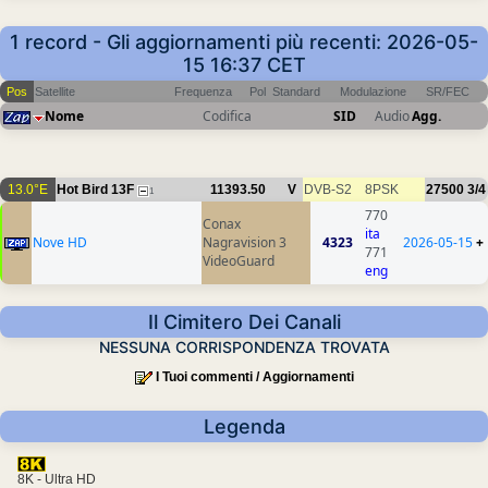
1 record - Gli aggiornamenti più recenti: 2026-05-
15 16:37 CET
Pos
Satellite
Frequenza
Pol
Standard
Modulazione
SR/FEC
Nome
Codifica
SID
Audio
Agg.
13.0°E
Hot Bird 13F
11393.50
V
DVB-S2
8PSK
27500
3/4
1
770
Conax
ita
Nove HD
Nagravision 3
4323
2026-05-15
+
771
VideoGuard
eng
Il Cimitero Dei Canali
NESSUNA CORRISPONDENZA TROVATA
I Tuoi commenti / Aggiornamenti
Legenda
8K - Ultra HD