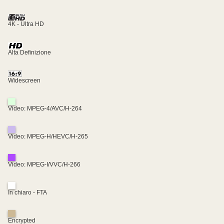
4K - Ultra HD
Alta Definizione
Widescreen
Video: MPEG-4/AVC/H-264
Video: MPEG-H/HEVC/H-265
Video: MPEG-I/VVC/H-266
In chiaro - FTA
Encrypted