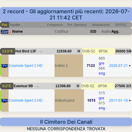
2 record - Gli aggiornamenti più recenti: 2026-07-
21 11:42 CET
Pos
Satellite
Frequenza
Pol
Standard
Modulazione
SR/FEC
Nome
Codifica
SID
Audio
Agg.
13.0°E
Hot Bird 13F
11938.60
H
DVB-S2
8PSK
30000
5/6
1
665
gre
Cosmote Sport 2 HD
Irdeto 2
7123
2026-07-21
+
666
eng
9.0°E
Eutelsat 9B
12398.80
H
DVB-S2
8PSK
27500
2/3
1
515
gre
Cosmote Sport 2 HD
VideoGuard
1015
2017-01-16
+
615
eng
Il Cimitero Dei Canali
NESSUNA CORRISPONDENZA TROVATA