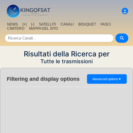
NEWS
[+]
[-]
SATELLITI
CANALI
BOUQUET
FASCI
CIMITERO
MAPPA DEL SITO
Risultati della Ricerca per
Tutte le trasmissioni
Filtering and display options
Advanced options
▼