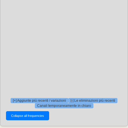
[+] Aggiunte più recenti / variazioni
[-] Le eliminazioni più recenti
Canali temporaneamente in chiaro