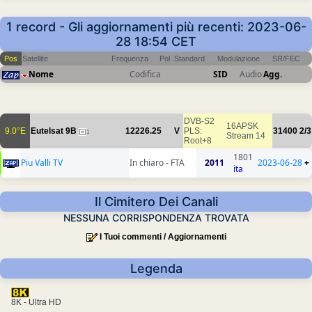
1 record - Gli aggiornamenti più recenti: 2023-06-
28 18:54 CET
Pos
Satellite
Frequenza
Pol
Standard
Modulazione
SR/FEC
Nome
Codifica
SID
Audio
Agg.
DVB-S2
16APSK
9.0°E
Eutelsat 9B
12226.25
V
PLS:
31400
2/3
1
Stream 14
Root+8
1801
Piu Valli TV
In chiaro - FTA
2011
2023-06-28
+
ita
Il Cimitero Dei Canali
NESSUNA CORRISPONDENZA TROVATA
I Tuoi commenti / Aggiornamenti
Legenda
8K - Ultra HD