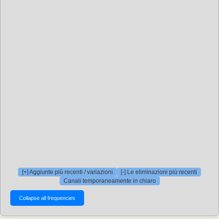
[+] Aggiunte più recenti / variazioni
[-] Le eliminazioni più recenti
Canali temporaneamente in chiaro