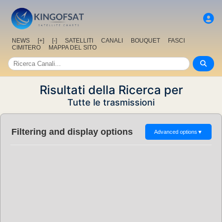
NEWS
[+]
[-]
SATELLITI
CANALI
BOUQUET
FASCI
CIMITERO
MAPPA DEL SITO
Risultati della Ricerca per
Tutte le trasmissioni
Filtering and display options
Advanced options
▼