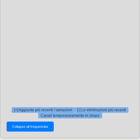
[+] Aggiunte più recenti / variazioni
[-] Le eliminazioni più recenti
Canali temporaneamente in chiaro