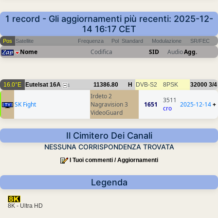
1 record - Gli aggiornamenti più recenti: 2025-12-
14 16:17 CET
Pos
Satellite
Frequenza
Pol
Standard
Modulazione
SR/FEC
Nome
Codifica
SID
Audio
Agg.
16.0°E
Eutelsat 16A
11386.80
H
DVB-S2
8PSK
32000
3/4
1
Irdeto 2
3511
SK Fight
Nagravision 3
1651
2025-12-14
+
cro
VideoGuard
Il Cimitero Dei Canali
NESSUNA CORRISPONDENZA TROVATA
I Tuoi commenti / Aggiornamenti
Legenda
8K - Ultra HD