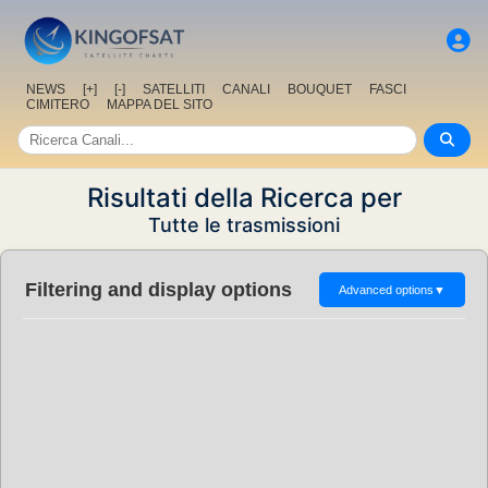
NEWS
[+]
[-]
SATELLITI
CANALI
BOUQUET
FASCI
CIMITERO
MAPPA DEL SITO
Risultati della Ricerca per
Tutte le trasmissioni
Filtering and display options
Advanced options
▼