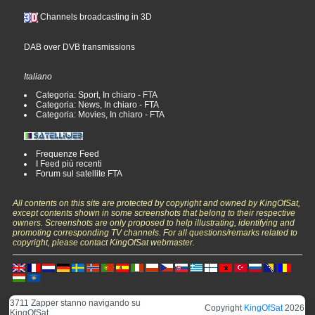
Channels broadcasting in 3D
DAB over DVB transmissions
Italiano
Categoria: Sport, In chiaro - FTA
Categoria: News, In chiaro - FTA
Categoria: Movies, In chiaro - FTA
Frequenze Feed
I Feed più recenti
Forum sul satellite FTA
All contents on this site are protected by copyright and owned by KingOfSat,
except contents shown in some screenshots that belong to their respective
owners. Screenshots are only proposed to help illustrating, identifying and
promoting corresponding TV channels. For all questions/remarks related to
copyright, please contact KingOfSat webmaster.
3711 Zapper stanno navigando su
Copyright
KingOfSat
2026
KingOfSat