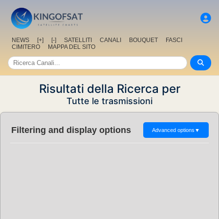
NEWS
[+]
[-]
SATELLITI
CANALI
BOUQUET
FASCI
CIMITERO
MAPPA DEL SITO
Risultati della Ricerca per
Tutte le trasmissioni
Filtering and display options
Advanced options
▼