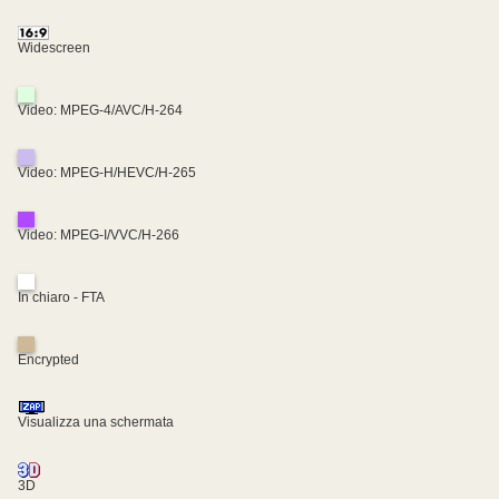
Widescreen
Video: MPEG-4/AVC/H-264
Video: MPEG-H/HEVC/H-265
Video: MPEG-I/VVC/H-266
In chiaro - FTA
Encrypted
Visualizza una schermata
3D