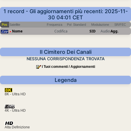
1 record - Gli aggiornamenti più recenti: 2025-11-
30 04:01 CET
Pos
Satellite
Frequenza
Pol
Standard
Modulazione
SR/FEC
Nome
Codifica
SID
Audio
Agg.
Il Cimitero Dei Canali
NESSUNA CORRISPONDENZA TROVATA
I Tuoi commenti / Aggiornamenti
Legenda
8K - Ultra HD
4K - Ultra HD
Alta Definizione