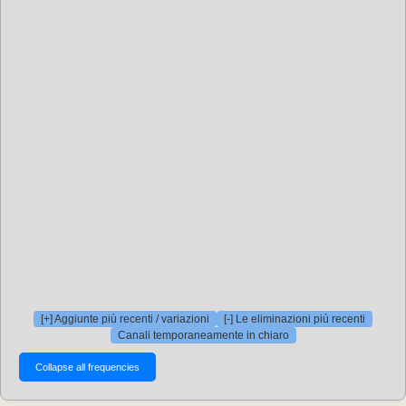
[+] Aggiunte più recenti / variazioni
[-] Le eliminazioni più recenti
Canali temporaneamente in chiaro