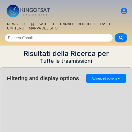
NEWS
[+]
[-]
SATELLITI
CANALI
BOUQUET
FASCI
CIMITERO
MAPPA DEL SITO
Risultati della Ricerca per
Tutte le trasmissioni
Filtering and display options
Advanced options
▼