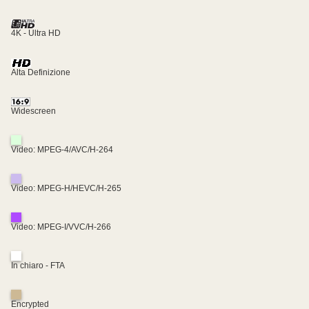
4K - Ultra HD
Alta Definizione
Widescreen
Video: MPEG-4/AVC/H-264
Video: MPEG-H/HEVC/H-265
Video: MPEG-I/VVC/H-266
In chiaro - FTA
Encrypted