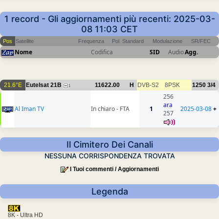
1 record - Gli aggiornamenti più recenti: 2025-03-
08 11:03 CET
Pos
Satellite
Frequenza
Pol
Standard
Modulazione
SR/FEC
Nome
Codifica
SID
Audio
Agg.
21.6°E
Eutelsat 21B
11622.00
H
DVB-S2
8PSK
1250
3/4
1
256
ara
Al Iman TV
In chiaro - FTA
1
2025-03-08
+
257
Il Cimitero Dei Canali
NESSUNA CORRISPONDENZA TROVATA
I Tuoi commenti / Aggiornamenti
Legenda
8K - Ultra HD