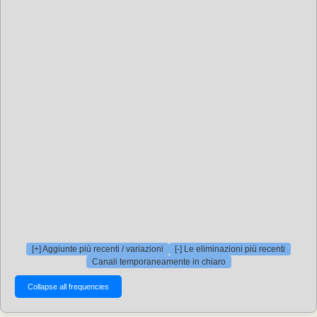
[+] Aggiunte più recenti / variazioni
[-] Le eliminazioni più recenti
Canali temporaneamente in chiaro