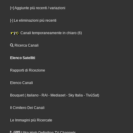
[+] Aggiunte più recenti / variazioni
[-] Le eliminazioni più recenti
Canali temporaneamente in chiaro (6)
Ricerca Canali
Elenco Satelliti
Rapporti di Ricezione
Elenco Canali
Bouquet
(
Italiano
- RAI
- Mediaset
- Sky Italia
- TivùSat
)
Il Cimitero Dei Canali
Le Immagini più Ricercate
Ultra High Definition TV Channels