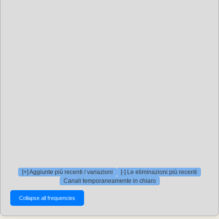
[+] Aggiunte più recenti / variazioni
[-] Le eliminazioni più recenti
Canali temporaneamente in chiaro