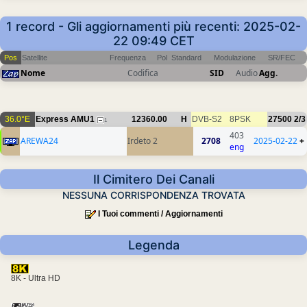
1 record - Gli aggiornamenti più recenti: 2025-02-
22 09:49 CET
Pos
Satellite
Frequenza
Pol
Standard
Modulazione
SR/FEC
Nome
Codifica
SID
Audio
Agg.
36.0°E
Express AMU1
12360.00
H
DVB-S2
8PSK
27500
2/3
1
403
AREWA24
Irdeto 2
2708
2025-02-22
+
eng
Il Cimitero Dei Canali
NESSUNA CORRISPONDENZA TROVATA
I Tuoi commenti / Aggiornamenti
Legenda
8K - Ultra HD