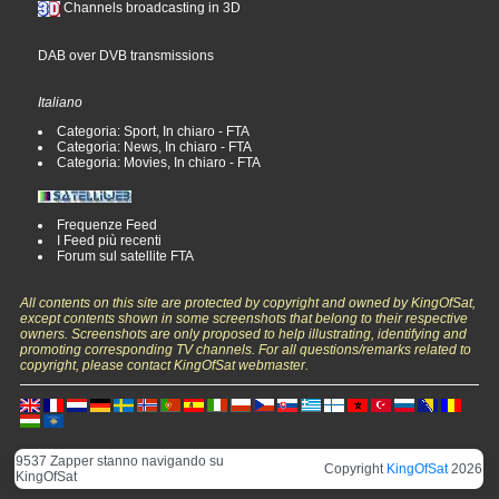
Channels broadcasting in 3D
DAB over DVB transmissions
Italiano
Categoria: Sport, In chiaro - FTA
Categoria: News, In chiaro - FTA
Categoria: Movies, In chiaro - FTA
Frequenze Feed
I Feed più recenti
Forum sul satellite FTA
All contents on this site are protected by copyright and owned by KingOfSat,
except contents shown in some screenshots that belong to their respective
owners. Screenshots are only proposed to help illustrating, identifying and
promoting corresponding TV channels. For all questions/remarks related to
copyright, please contact KingOfSat webmaster.
9537 Zapper stanno navigando su
Copyright
KingOfSat
2026
KingOfSat