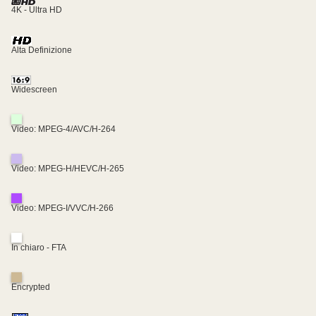
4K - Ultra HD
Alta Definizione
Widescreen
Video: MPEG-4/AVC/H-264
Video: MPEG-H/HEVC/H-265
Video: MPEG-I/VVC/H-266
In chiaro - FTA
Encrypted