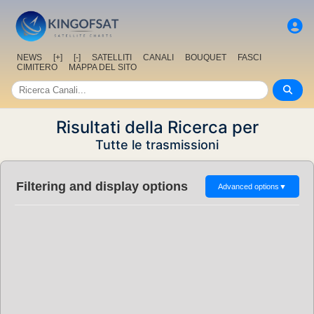
NEWS
[+]
[-]
SATELLITI
CANALI
BOUQUET
FASCI
CIMITERO
MAPPA DEL SITO
Risultati della Ricerca per
Tutte le trasmissioni
Filtering and display options
Advanced options
▼